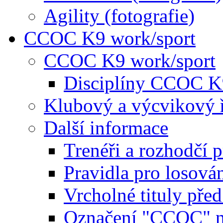
Agility (fotografie)
CCOC K9 work/sport
CCOC K9 work/sport
Disciplíny CCOC K
Klubový a výcvikový 
Další informace
Trenéři a rozhodčí 
Pravidla pro losová
Vrcholné tituly pře
Označení "CCOC" na