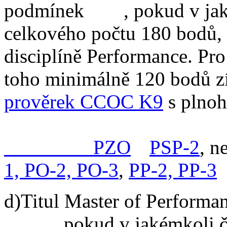
podmínek
PES
, pokud v ja
celkového počtu 180 bodů, 
disciplíně Performance. Pro
toho minimálně 120 bodů z
prověrek CCOC K9
s plno
složenu kombinaci prověre
kombinaci
PZO
a
PSP-2
, n
1, PO-2, PO-3
,
PP-2, PP-3
.
d)Titul Master of Performa
FENA
, pokud v jakémkoli 