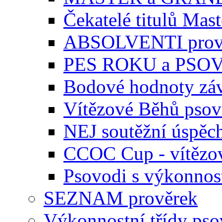
Čekatelé titulů Mast
ABSOLVENTI prov
PES ROKU a PSO
Bodové hodnoty zá
Vítězové Běhů pso
NEJ soutěžní úspěc
CCOC Cup - vítězo
Psovodi s výkonnos
SEZNAM prověrek
Výkonnostní třídy ps