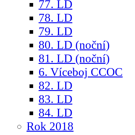
77. LD
78. LD
79. LD
80. LD (noční)
81. LD (noční)
6. Víceboj CCOC
82. LD
83. LD
84. LD
Rok 2018