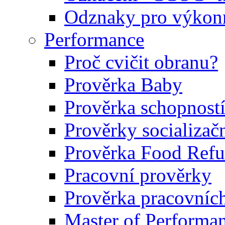
Odznaky pro výkonn
Performance
Proč cvičit obranu?
Prověrka Baby
Prověrka schopností
Prověrky socializačn
Prověrka Food Refu
Pracovní prověrky
Prověrka pracovníc
Master of Performa