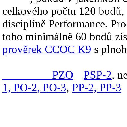
celkového počtu 120 bodů, 
disciplíně Performance. Pro
toho minimálně 60 bodů zí
prověrek CCOC K9
s plno
složenu kombinaci prověre
kombinaci
PZO
a
PSP-2
, n
1, PO-2, PO-3
,
PP-2, PP-3
.
e) Pes/fena, který docílí p
zadání titulu Master, ale 