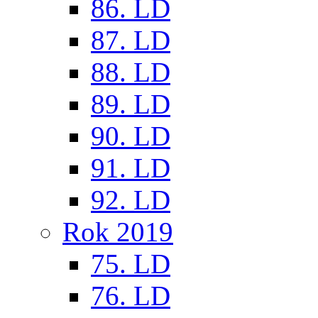
86. LD
87. LD
88. LD
89. LD
90. LD
91. LD
92. LD
Rok 2019
75. LD
76. LD