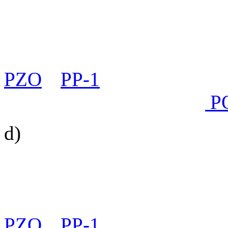
PES
, který v jakémkoli ča
počtu 180 bodů v jednotliv
a/nebo Recall. Zároveň
má 
PZO
a
PP-1
,
případně kom
alespoň jednu z prověrek
P
d)
Titul Master of Obedienc
FENA
, která v jakémkoli č
počtu 120 bodů v jednotliv
a/nebo Recall. Zároveň
má 
PZO
a
PP-1
,
případně kom