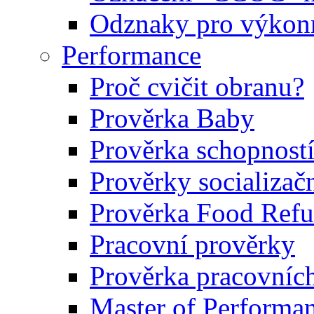
Odznaky pro výkonn
Performance
Proč cvičit obranu?
Prověrka Baby
Prověrka schopností
Prověrky socializačn
Prověrka Food Refu
Pracovní prověrky
Prověrka pracovníc
Master of Performa