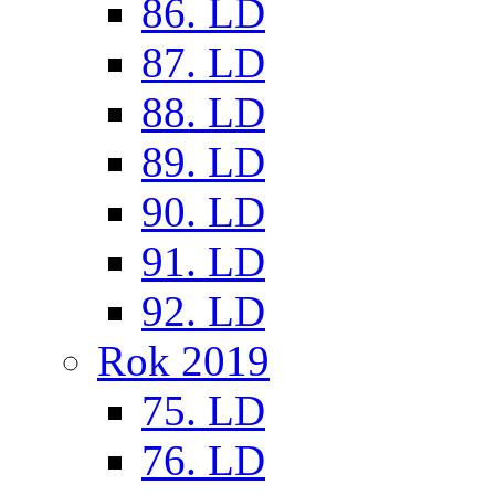
86. LD
87. LD
88. LD
89. LD
90. LD
91. LD
92. LD
Rok 2019
75. LD
76. LD