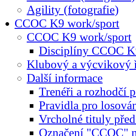
Agility (fotografie)
CCOC K9 work/sport
CCOC K9 work/sport
Disciplíny CCOC K
Klubový a výcvikový 
Další informace
Trenéři a rozhodčí 
Pravidla pro losová
Vrcholné tituly pře
Označení "CCOC" na