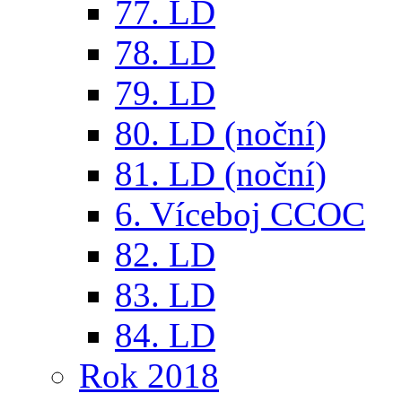
77. LD
78. LD
79. LD
80. LD (noční)
81. LD (noční)
6. Víceboj CCOC
82. LD
83. LD
84. LD
Rok 2018