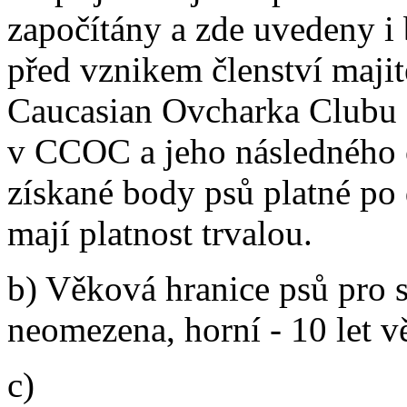
započítány a zde uvedeny i
před vznikem členství majit
Caucasian Ovcharka Clubu K
v CCOC a jeho následného 
získané body psů platné po 
mají platnost trvalou.
b) Věková hranice psů pro 
neomezena, horní - 10 let v
c)
Titul Master of Obedienc