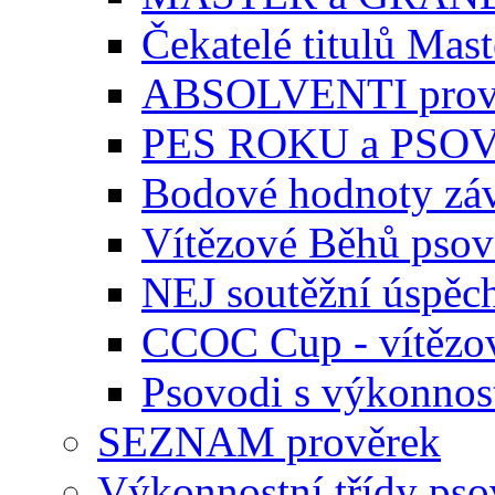
Čekatelé titulů Mast
ABSOLVENTI prov
PES ROKU a PSO
Bodové hodnoty zá
Vítězové Běhů pso
NEJ soutěžní úspěc
CCOC Cup - vítězo
Psovodi s výkonnos
SEZNAM prověrek
Výkonnostní třídy ps