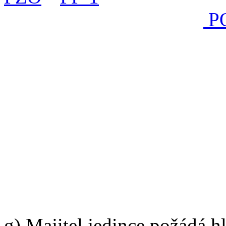
alespoň jednu z prověrek
P
e) Pes/fena, který docílí p
zadání titulu Master, ale 
výkonnostní kritéria, získáv
f) Po získání 1. titulu Mas
pokračovat v získávání další
Master of Obedience přináší
Obedience. Počet titulů Ma
g) Majitel jedince požádá hl