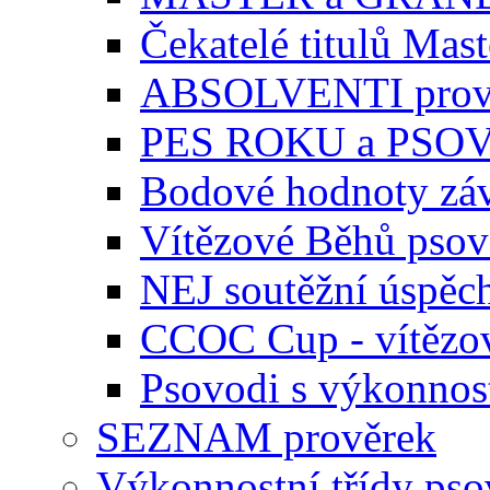
Čekatelé titulů Mast
ABSOLVENTI prov
PES ROKU a PSO
Bodové hodnoty zá
Vítězové Běhů pso
NEJ soutěžní úspěc
CCOC Cup - vítězo
Psovodi s výkonnos
SEZNAM prověrek
Výkonnostní třídy ps