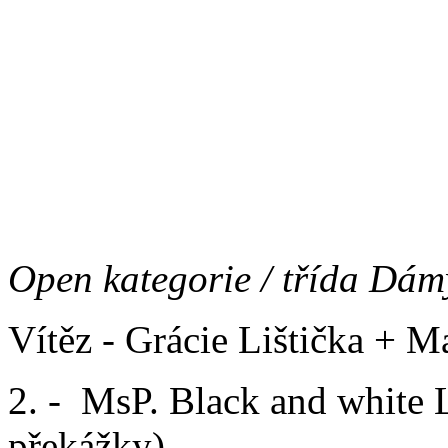
Vítěz - Safír Lištička
(čas 8
2. - Bruno Grizzly Bear (čas
3. - Sharon Lištička
(čas 9,
Open kategorie / třída Dám
Vítěz - Grácie Lištička + M
2. - MsP. Black and white Li
překážky)