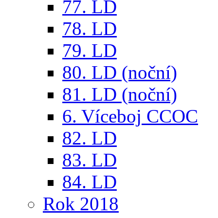
77. LD
78. LD
79. LD
80. LD (noční)
81. LD (noční)
6. Víceboj CCOC
82. LD
83. LD
84. LD
Rok 2018