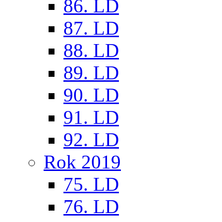
86. LD
87. LD
88. LD
89. LD
90. LD
91. LD
92. LD
Rok 2019
75. LD
76. LD