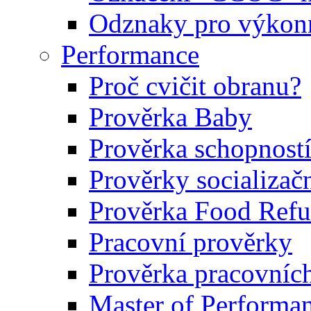
Odznaky pro výkonn
Performance
Proč cvičit obranu?
Prověrka Baby
Prověrka schopností
Prověrky socializačn
Prověrka Food Refu
Pracovní prověrky
Prověrka pracovníc
Master of Performa