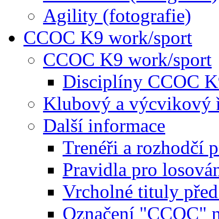
Agility (fotografie)
CCOC K9 work/sport
CCOC K9 work/sport
Disciplíny CCOC K
Klubový a výcvikový 
Další informace
Trenéři a rozhodčí 
Pravidla pro losová
Vrcholné tituly pře
Označení "CCOC" na