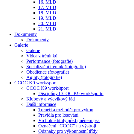
16. MLD
17. MLD
18. MLD
19. MLD
20. MLD
21. MLD
Dokumenty
Dokumenty
Galerie
Galerie
Videa z tréninků
Performance (fotografie)
Socializační trénink (fotografie)
Obedience (fotografie)
Agility (fotografie)
CCOC K9 work/sport
CCOC K9 work/sport
Disciplíny CCOC K9 work/sportu
Klubový a výcvikový řád
Další informace
Trenéři a rozhodčí pro výkon
Pravidla pro losování
Vrcholné tituly před jménem psa
Označení "CCOC" na výstroji
Odznaky pro výkonnostní třídy