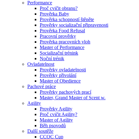
Performance
Proč cvičit obranu?
Prověrka Baby
Prověrka schopností štěněte
Prověrky socializační připravenosti
Prověrka Food Refusal
Pracovní prověrky
Prověrka pracovních vloh
Master of Performance
Socializační trénink
Noční trénik
Ovladatelnost
Prověrky ovladatelnosti
Prověrky přivolání
Master of Obedience
Pachové práce
Prověrky pachových prací
Master, Grand Master of Scent w.
Agility
Prověrky Agility
Proč cvičit Agility?
Master of Agility
Běh psovodů
Další soutěže
CCOC Cup