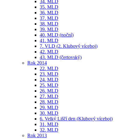
34. MLD
35. MLD
36. MLD
37. MLD
38. MLD
39. MLD
40. MLD (noční)
41. MLD
7. VLD (2. Klubový víceboj)
42. MLD
43. MLD (čertovský)
Rok 2014
22. MLD
23. MLD
24. MLD
25. MLD
26. MLD
27. MLD
28. MLD
29. MLD
30. MLD
6. Velký Liščí den (Klubový víceboj)
31. MLD
32. MLD
Rok 2013