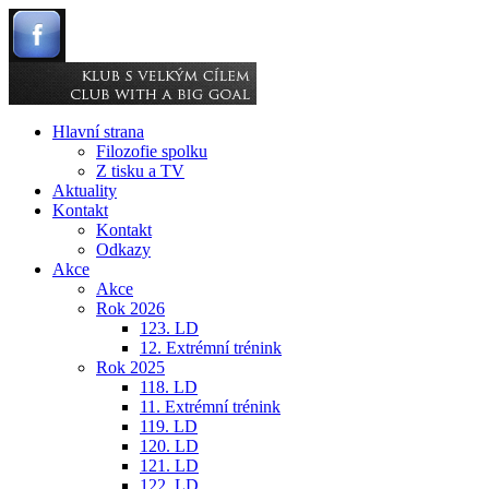
Hlavní strana
Filozofie spolku
Z tisku a TV
Aktuality
Kontakt
Kontakt
Odkazy
Akce
Akce
Rok 2026
123. LD
12. Extrémní trénink
Rok 2025
118. LD
11. Extrémní trénink
119. LD
120. LD
121. LD
122. LD