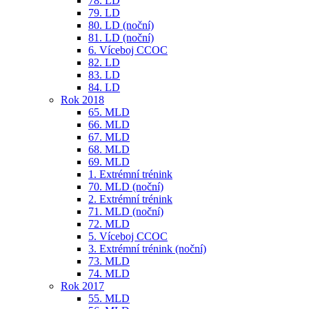
78. LD
79. LD
80. LD (noční)
81. LD (noční)
6. Víceboj CCOC
82. LD
83. LD
84. LD
Rok 2018
65. MLD
66. MLD
67. MLD
68. MLD
69. MLD
1. Extrémní trénink
70. MLD (noční)
2. Extrémní trénink
71. MLD (noční)
72. MLD
5. Víceboj CCOC
3. Extrémní trénink (noční)
73. MLD
74. MLD
Rok 2017
55. MLD