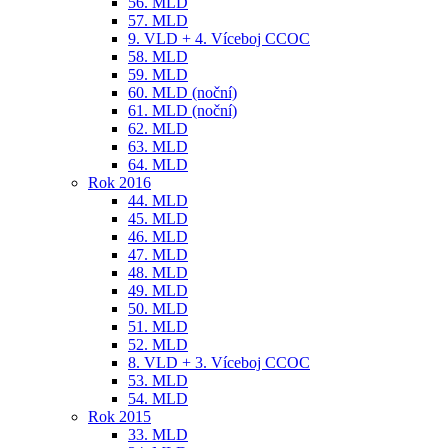
56. MLD
57. MLD
9. VLD + 4. Víceboj CCOC
58. MLD
59. MLD
60. MLD (noční)
61. MLD (noční)
62. MLD
63. MLD
64. MLD
Rok 2016
44. MLD
45. MLD
46. MLD
47. MLD
48. MLD
49. MLD
50. MLD
51. MLD
52. MLD
8. VLD + 3. Víceboj CCOC
53. MLD
54. MLD
Rok 2015
33. MLD