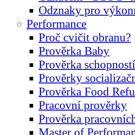
Odznaky pro výkonn
Performance
Proč cvičit obranu?
Prověrka Baby
Prověrka schopností
Prověrky socializačn
Prověrka Food Refu
Pracovní prověrky
Prověrka pracovníc
Master of Performa