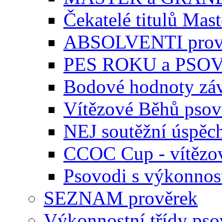
Čekatelé titulů Mast
ABSOLVENTI prov
PES ROKU a PSO
Bodové hodnoty zá
Vítězové Běhů pso
NEJ soutěžní úspěc
CCOC Cup - vítězo
Psovodi s výkonnos
SEZNAM prověrek
Výkonnostní třídy ps