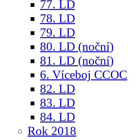
77. LD
78. LD
79. LD
80. LD (noční)
81. LD (noční)
6. Víceboj CCOC
82. LD
83. LD
84. LD
Rok 2018