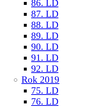
86. LD
87. LD
88. LD
89. LD
90. LD
91. LD
92. LD
Rok 2019
75. LD
76. LD