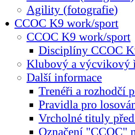
Agility (fotografie)
CCOC K9 work/sport
CCOC K9 work/sport
Disciplíny CCOC K
Klubový a výcvikový 
Další informace
Trenéři a rozhodčí 
Pravidla pro losová
Vrcholné tituly pře
Označení "CCOC" na