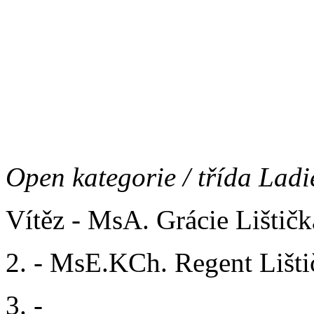
Vítěz - Cumbia del Morlac
2. - Bruno Grizzly bear
3. - Alma Grizzly bear
Open kategorie / třída Ladi
Vítěz - MsA. Grácie Lištič
2. - MsE.KCh. Regent Lišt
3. -