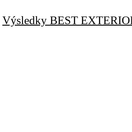
Výsledky BEST EXTERIO
třída A, psi
:
Vendelín Lištička - 1., BIC
Valentino Lištička - 2.
třída B, psi:
Nicolas de Bolintin - 1., BI