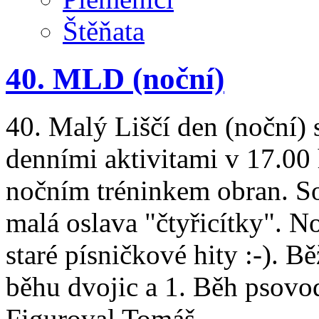
Štěňata
40. MLD (noční)
40. Malý Liščí den (noční) 
denními aktivitami v 17.00
nočním tréninkem obran. So
malá oslava "čtyřicítky". 
staré písničkové hity :-). 
běhu dvojic a 1. Běh psovod
Figuroval Tomáš.