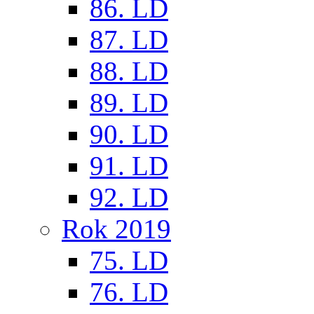
86. LD
87. LD
88. LD
89. LD
90. LD
91. LD
92. LD
Rok 2019
75. LD
76. LD