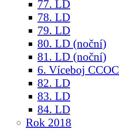
77. LD
78. LD
79. LD
80. LD (noční)
81. LD (noční)
6. Víceboj CCOC
82. LD
83. LD
84. LD
Rok 2018