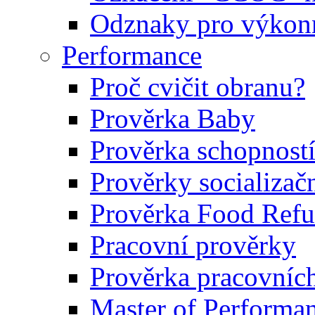
Odznaky pro výkonn
Performance
Proč cvičit obranu?
Prověrka Baby
Prověrka schopností
Prověrky socializačn
Prověrka Food Refu
Pracovní prověrky
Prověrka pracovníc
Master of Performa