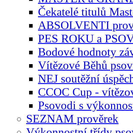
Čekatelé titulů Mast
ABSOLVENTI prov
PES ROKU a PSO
Bodové hodnoty zá
Vítězové Běhů pso
NEJ soutěžní úspěc
CCOC Cup - vítězo
Psovodi s výkonnos
SEZNAM prověrek
Výkonnostní třídy ps