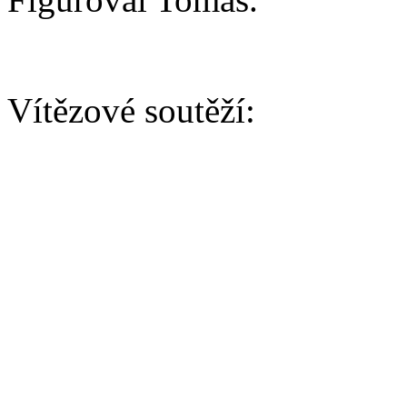
Vítězové soutěží:
AGILITY
Baby kategorie:
Vítěz - Beretta Ku-Ma-Ku
2. - nezadáno
3. -