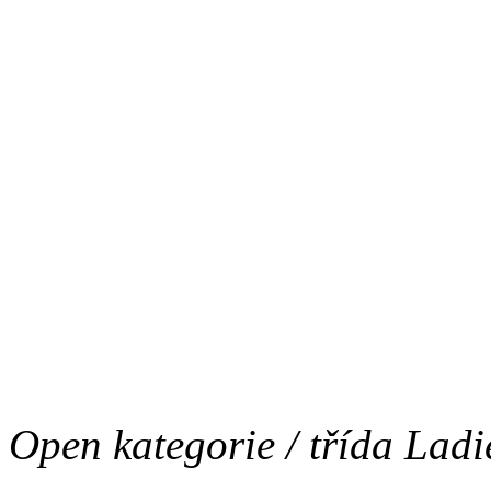
Junior kategorie:
Vítěz - Valentino Lištička
(
2. - Adelle Ku-Ma-Ku (CC
3. -
Open kategorie / třída Ladi