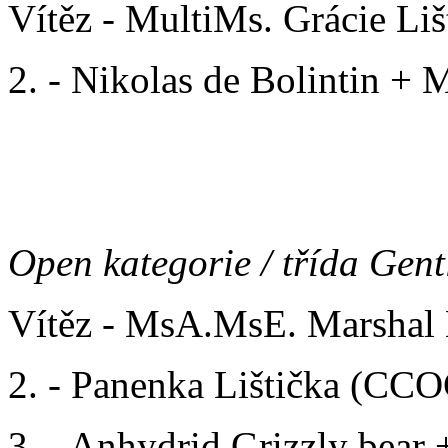
Vítěz - MultiMs. Grácie Li
2. - Nikolas de Bolintin +
3. -
Open kategorie / třída Gen
Vítěz - MsA.MsE. Marshal L
2. - Panenka Lištička (CCOC
3. - Anhydrid Grizzly bear