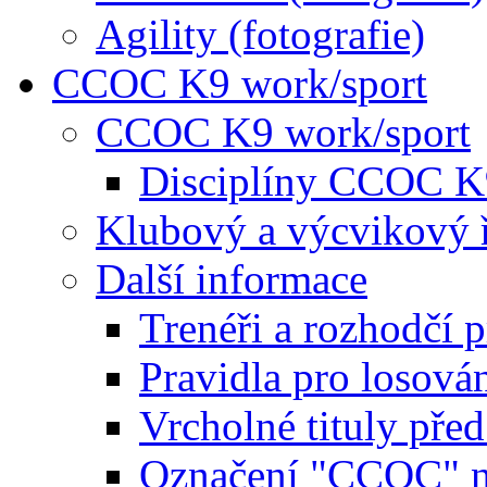
Agility (fotografie)
CCOC K9 work/sport
CCOC K9 work/sport
Disciplíny CCOC K
Klubový a výcvikový 
Další informace
Trenéři a rozhodčí 
Pravidla pro losová
Vrcholné tituly pře
Označení "CCOC" na