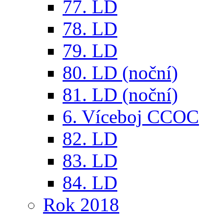
77. LD
78. LD
79. LD
80. LD (noční)
81. LD (noční)
6. Víceboj CCOC
82. LD
83. LD
84. LD
Rok 2018