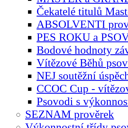
Čekatelé titulů Mast
ABSOLVENTI prov
PES ROKU a PSO
Bodové hodnoty zá
Vítězové Běhů pso
NEJ soutěžní úspěc
CCOC Cup - vítězo
Psovodi s výkonnos
SEZNAM prověrek
Výkonnostní třídy ps