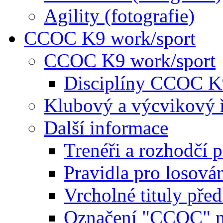
Agility (fotografie)
CCOC K9 work/sport
CCOC K9 work/sport
Disciplíny CCOC K
Klubový a výcvikový 
Další informace
Trenéři a rozhodčí 
Pravidla pro losová
Vrcholné tituly pře
Označení "CCOC" na