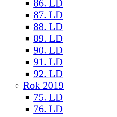
86. LD
87. LD
88. LD
89. LD
90. LD
91. LD
92. LD
Rok 2019
75. LD
76. LD