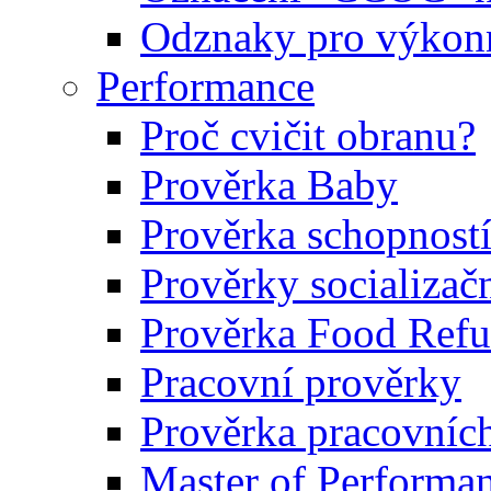
Odznaky pro výkonn
Performance
Proč cvičit obranu?
Prověrka Baby
Prověrka schopností
Prověrky socializačn
Prověrka Food Refu
Pracovní prověrky
Prověrka pracovníc
Master of Performa