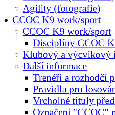
Agility (fotografie)
CCOC K9 work/sport
CCOC K9 work/sport
Disciplíny CCOC K
Klubový a výcvikový 
Další informace
Trenéři a rozhodčí 
Pravidla pro losová
Vrcholné tituly pře
Označení "CCOC" na