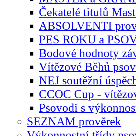
Čekatelé titulů Mast
ABSOLVENTI prov
PES ROKU a PSO
Bodové hodnoty zá
Vítězové Běhů pso
NEJ soutěžní úspěc
CCOC Cup - vítězo
Psovodi s výkonnos
SEZNAM prověrek
Výkonnostní třídy ps