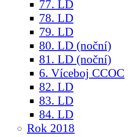
77. LD
78. LD
79. LD
80. LD (noční)
81. LD (noční)
6. Víceboj CCOC
82. LD
83. LD
84. LD
Rok 2018