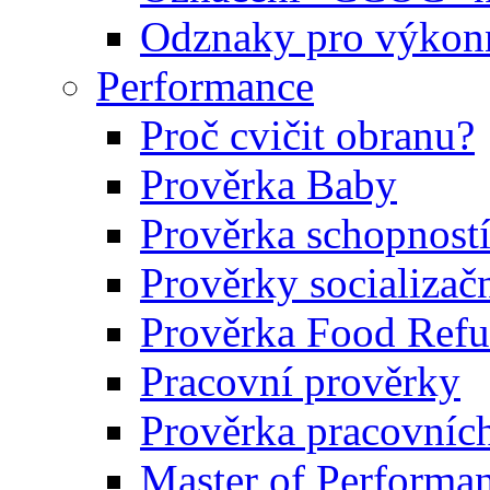
Odznaky pro výkonn
Performance
Proč cvičit obranu?
Prověrka Baby
Prověrka schopností
Prověrky socializačn
Prověrka Food Refu
Pracovní prověrky
Prověrka pracovníc
Master of Performa