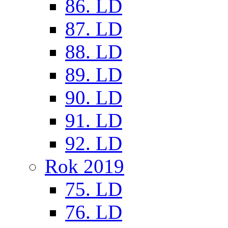
86. LD
87. LD
88. LD
89. LD
90. LD
91. LD
92. LD
Rok 2019
75. LD
76. LD