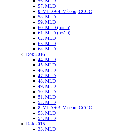
56. MLD
57. MLD
9. VLD + 4. Víceboj CCOC
58. MLD
59. MLD
60. MLD (noční)
61. MLD (noční)
62. MLD
63. MLD
64. MLD
Rok 2016
44. MLD
45. MLD
46. MLD
47. MLD
48. MLD
49. MLD
50. MLD
51. MLD
52. MLD
8. VLD + 3. Víceboj CCOC
53. MLD
54. MLD
Rok 2015
33. MLD