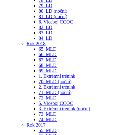
78. LD
79. LD
80. LD (noční)
81. LD (noční)
6. Víceboj CCOC
82. LD
83. LD
84. LD
Rok 2018
65. MLD
66. MLD
67. MLD
68. MLD
69. MLD
1. Extrémní trénink
70. MLD (noční)
2. Extrémní trénink
71. MLD (noční)
72. MLD
5. Víceboj CCOC
3. Extrémní trénink (noční)
73. MLD
74. MLD
Rok 2017
55. MLD