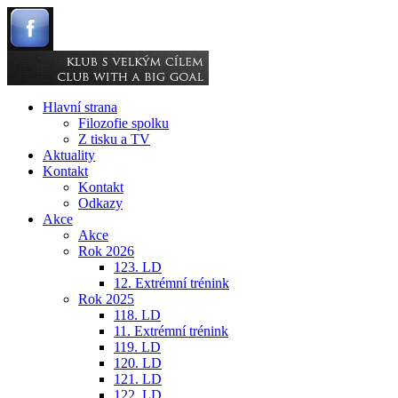
Hlavní strana
Filozofie spolku
Z tisku a TV
Aktuality
Kontakt
Kontakt
Odkazy
Akce
Akce
Rok 2026
123. LD
12. Extrémní trénink
Rok 2025
118. LD
11. Extrémní trénink
119. LD
120. LD
121. LD
122. LD