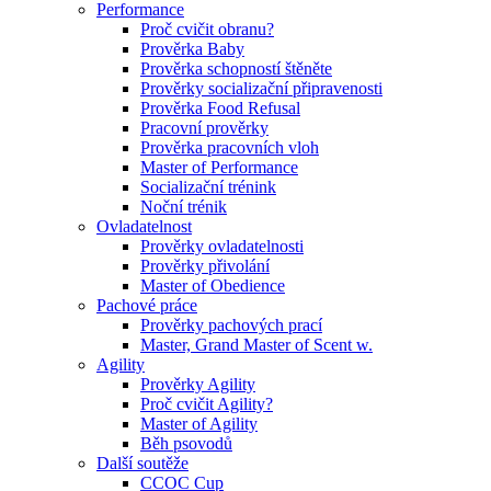
Performance
Proč cvičit obranu?
Prověrka Baby
Prověrka schopností štěněte
Prověrky socializační připravenosti
Prověrka Food Refusal
Pracovní prověrky
Prověrka pracovních vloh
Master of Performance
Socializační trénink
Noční trénik
Ovladatelnost
Prověrky ovladatelnosti
Prověrky přivolání
Master of Obedience
Pachové práce
Prověrky pachových prací
Master, Grand Master of Scent w.
Agility
Prověrky Agility
Proč cvičit Agility?
Master of Agility
Běh psovodů
Další soutěže
CCOC Cup