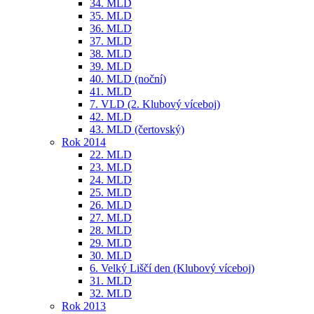
34. MLD
35. MLD
36. MLD
37. MLD
38. MLD
39. MLD
40. MLD (noční)
41. MLD
7. VLD (2. Klubový víceboj)
42. MLD
43. MLD (čertovský)
Rok 2014
22. MLD
23. MLD
24. MLD
25. MLD
26. MLD
27. MLD
28. MLD
29. MLD
30. MLD
6. Velký Liščí den (Klubový víceboj)
31. MLD
32. MLD
Rok 2013