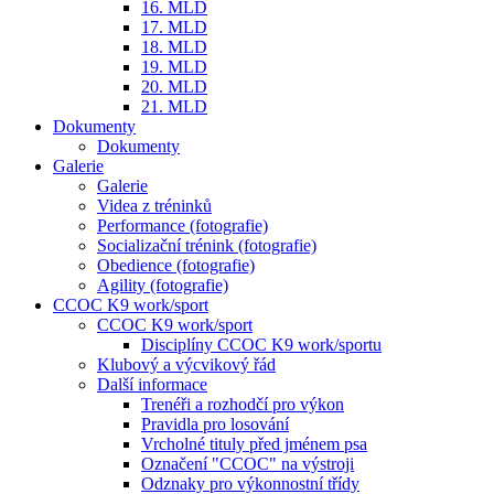
16. MLD
17. MLD
18. MLD
19. MLD
20. MLD
21. MLD
Dokumenty
Dokumenty
Galerie
Galerie
Videa z tréninků
Performance (fotografie)
Socializační trénink (fotografie)
Obedience (fotografie)
Agility (fotografie)
CCOC K9 work/sport
CCOC K9 work/sport
Disciplíny CCOC K9 work/sportu
Klubový a výcvikový řád
Další informace
Trenéři a rozhodčí pro výkon
Pravidla pro losování
Vrcholné tituly před jménem psa
Označení "CCOC" na výstroji
Odznaky pro výkonnostní třídy