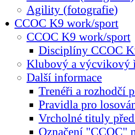
Agility (fotografie)
CCOC K9 work/sport
CCOC K9 work/sport
Disciplíny CCOC K
Klubový a výcvikový 
Další informace
Trenéři a rozhodčí 
Pravidla pro losová
Vrcholné tituly pře
Označení "CCOC" na