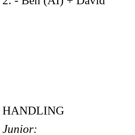
2. - Ben (AI) + David
ŠAMPIONÁT V BĚHU 2019 
Gentlemen:
B + Z: 9,99 s
HANDLING
Junior: