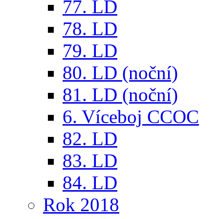
77. LD
78. LD
79. LD
80. LD (noční)
81. LD (noční)
6. Víceboj CCOC
82. LD
83. LD
84. LD
Rok 2018