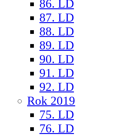
86. LD
87. LD
88. LD
89. LD
90. LD
91. LD
92. LD
Rok 2019
75. LD
76. LD