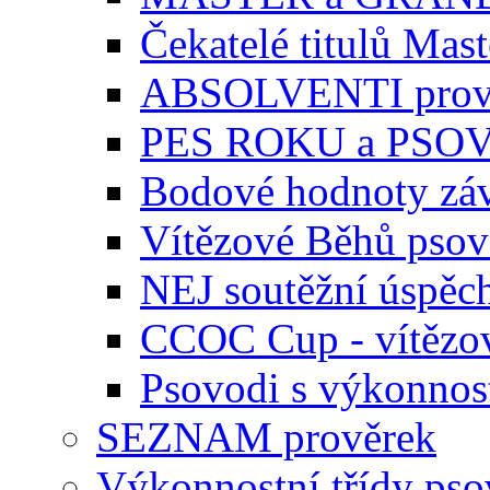
Čekatelé titulů Mast
ABSOLVENTI prov
PES ROKU a PSO
Bodové hodnoty zá
Vítězové Běhů pso
NEJ soutěžní úspěc
CCOC Cup - vítězo
Psovodi s výkonnos
SEZNAM prověrek
Výkonnostní třídy ps