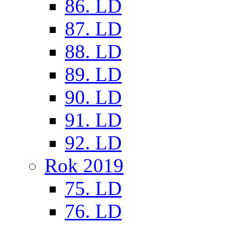
86. LD
87. LD
88. LD
89. LD
90. LD
91. LD
92. LD
Rok 2019
75. LD
76. LD