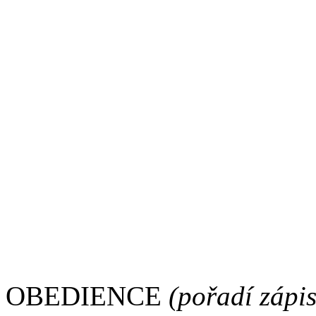
Junior:
Vítěz - cMs. Stormy Lišti
Open:
titul neudělen
OBEDIENCE
(pořadí zápi