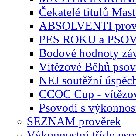
Čekatelé titulů Mast
ABSOLVENTI prov
PES ROKU a PSO
Bodové hodnoty zá
Vítězové Běhů pso
NEJ soutěžní úspěc
CCOC Cup - vítězo
Psovodi s výkonnos
SEZNAM prověrek
Výkonnostní třídy ps