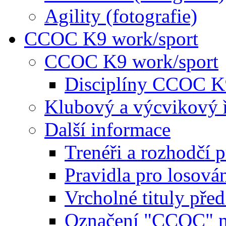
Agility (fotografie)
CCOC K9 work/sport
CCOC K9 work/sport
Disciplíny CCOC K
Klubový a výcvikový 
Další informace
Trenéři a rozhodčí 
Pravidla pro losová
Vrcholné tituly pře
Označení "CCOC" na