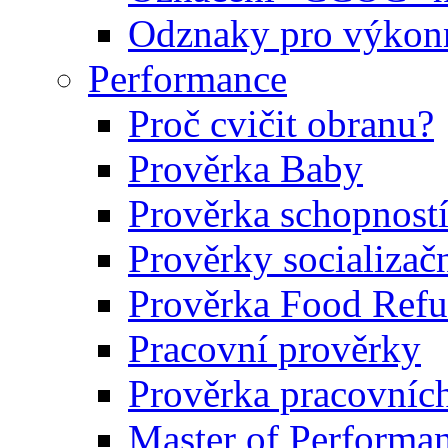
Odznaky pro výkonn
Performance
Proč cvičit obranu?
Prověrka Baby
Prověrka schopností
Prověrky socializačn
Prověrka Food Refu
Pracovní prověrky
Prověrka pracovníc
Master of Performa