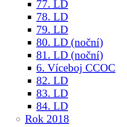
77. LD
78. LD
79. LD
80. LD (noční)
81. LD (noční)
6. Víceboj CCOC
82. LD
83. LD
84. LD
Rok 2018