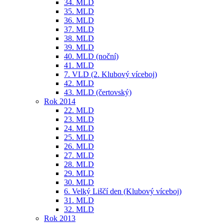
34. MLD
35. MLD
36. MLD
37. MLD
38. MLD
39. MLD
40. MLD (noční)
41. MLD
7. VLD (2. Klubový víceboj)
42. MLD
43. MLD (čertovský)
Rok 2014
22. MLD
23. MLD
24. MLD
25. MLD
26. MLD
27. MLD
28. MLD
29. MLD
30. MLD
6. Velký Liščí den (Klubový víceboj)
31. MLD
32. MLD
Rok 2013