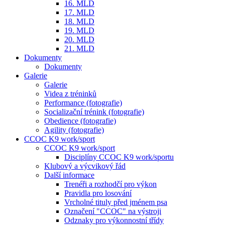
16. MLD
17. MLD
18. MLD
19. MLD
20. MLD
21. MLD
Dokumenty
Dokumenty
Galerie
Galerie
Videa z tréninků
Performance (fotografie)
Socializační trénink (fotografie)
Obedience (fotografie)
Agility (fotografie)
CCOC K9 work/sport
CCOC K9 work/sport
Disciplíny CCOC K9 work/sportu
Klubový a výcvikový řád
Další informace
Trenéři a rozhodčí pro výkon
Pravidla pro losování
Vrcholné tituly před jménem psa
Označení "CCOC" na výstroji
Odznaky pro výkonnostní třídy