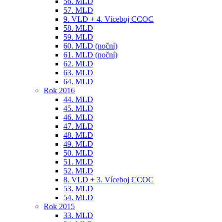
56. MLD
57. MLD
9. VLD + 4. Víceboj CCOC
58. MLD
59. MLD
60. MLD (noční)
61. MLD (noční)
62. MLD
63. MLD
64. MLD
Rok 2016
44. MLD
45. MLD
46. MLD
47. MLD
48. MLD
49. MLD
50. MLD
51. MLD
52. MLD
8. VLD + 3. Víceboj CCOC
53. MLD
54. MLD
Rok 2015
33. MLD