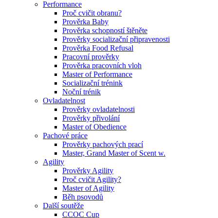
Performance
Proč cvičit obranu?
Prověrka Baby
Prověrka schopností štěněte
Prověrky socializační připravenosti
Prověrka Food Refusal
Pracovní prověrky
Prověrka pracovních vloh
Master of Performance
Socializační trénink
Noční trénik
Ovladatelnost
Prověrky ovladatelnosti
Prověrky přivolání
Master of Obedience
Pachové práce
Prověrky pachových prací
Master, Grand Master of Scent w.
Agility
Prověrky Agility
Proč cvičit Agility?
Master of Agility
Běh psovodů
Další soutěže
CCOC Cup