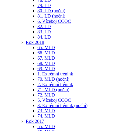
78. LD
79. LD
80. LD (noční)
81. LD (noční)
6. Víceboj CCOC
82. LD
83. LD
84. LD
Rok 2018
65. MLD
66. MLD
67. MLD
68. MLD
69. MLD
1. Extrémní trénink
70. MLD (noční)
2. Extrémní trénink
71. MLD (noční)
72. MLD
5. Víceboj CCOC
3. Extrémní trénink (noční)
73. MLD
74. MLD
Rok 2017
55. MLD