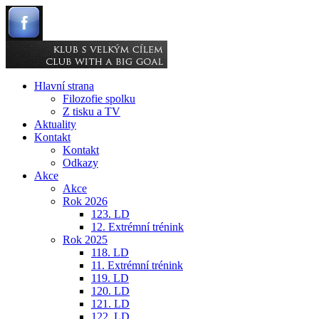
Hlavní strana
Filozofie spolku
Z tisku a TV
Aktuality
Kontakt
Kontakt
Odkazy
Akce
Akce
Rok 2026
123. LD
12. Extrémní trénink
Rok 2025
118. LD
11. Extrémní trénink
119. LD
120. LD
121. LD
122. LD