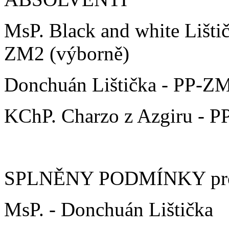
MsP. Black and white Lišti
ZM2 (výborně)
Donchuán Lištička - PP-Z
KChP. Charzo z Azgiru - P
SPLNĚNY PODMÍNKY pro z
MsP. - Donchuán Lištička