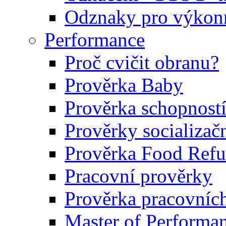
Odznaky pro výkonn
Performance
Proč cvičit obranu?
Prověrka Baby
Prověrka schopností
Prověrky socializačn
Prověrka Food Refu
Pracovní prověrky
Prověrka pracovníc
Master of Performa