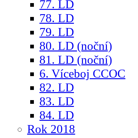
77. LD
78. LD
79. LD
80. LD (noční)
81. LD (noční)
6. Víceboj CCOC
82. LD
83. LD
84. LD
Rok 2018