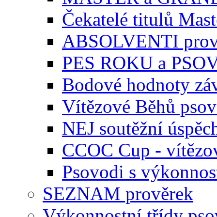
Čekatelé titulů Mast
ABSOLVENTI prov
PES ROKU a PSO
Bodové hodnoty zá
Vítězové Běhů pso
NEJ soutěžní úspěc
CCOC Cup - vítězo
Psovodi s výkonnos
SEZNAM prověrek
Výkonnostní třídy ps