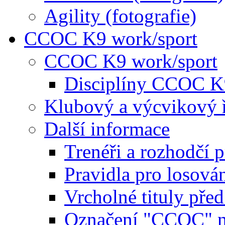
Agility (fotografie)
CCOC K9 work/sport
CCOC K9 work/sport
Disciplíny CCOC K
Klubový a výcvikový 
Další informace
Trenéři a rozhodčí 
Pravidla pro losová
Vrcholné tituly pře
Označení "CCOC" na