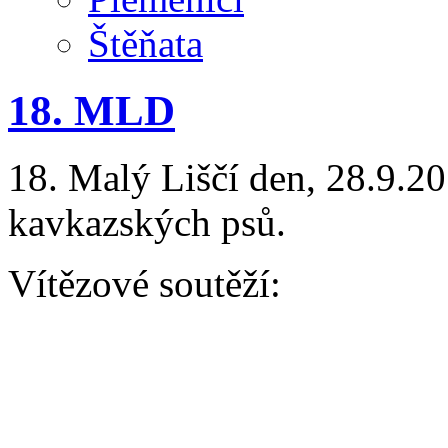
Štěňata
18. MLD
18. Malý Liščí den, 28.9.20
kavkazských psů.
Vítězové soutěží:
AGILITY