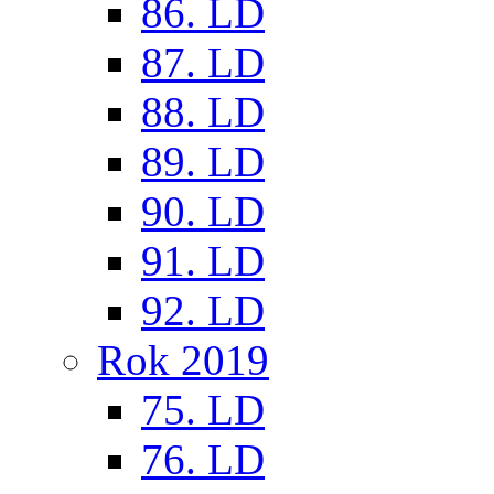
86. LD
87. LD
88. LD
89. LD
90. LD
91. LD
92. LD
Rok 2019
75. LD
76. LD