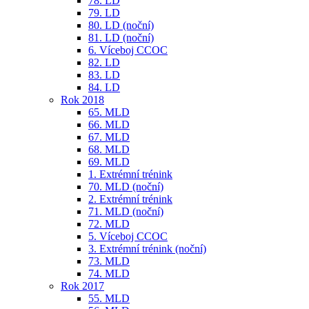
78. LD
79. LD
80. LD (noční)
81. LD (noční)
6. Víceboj CCOC
82. LD
83. LD
84. LD
Rok 2018
65. MLD
66. MLD
67. MLD
68. MLD
69. MLD
1. Extrémní trénink
70. MLD (noční)
2. Extrémní trénink
71. MLD (noční)
72. MLD
5. Víceboj CCOC
3. Extrémní trénink (noční)
73. MLD
74. MLD
Rok 2017
55. MLD