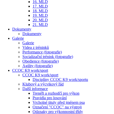
16. MLD
17. MLD
18. MLD
19. MLD
20. MLD
21. MLD
Dokumenty
Dokumenty
Galerie
Galerie
Videa z tréninků
Performance (fotografie)
Socializační trénink (fotografie)
Obedience (fotografie)
Agility (fotografie)
CCOC K9 work/sport
CCOC K9 work/sport
Disciplíny CCOC K9 work/sportu
Klubový a výcvikový řád
Další informace
Trenéři a rozhodčí pro výkon
Pravidla pro losování
Vrcholné tituly před jménem psa
Označení "CCOC" na výstroji
Odznaky pro výkonnostní třídy