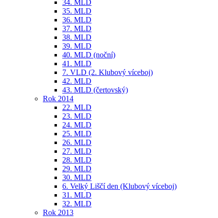
34. MLD
35. MLD
36. MLD
37. MLD
38. MLD
39. MLD
40. MLD (noční)
41. MLD
7. VLD (2. Klubový víceboj)
42. MLD
43. MLD (čertovský)
Rok 2014
22. MLD
23. MLD
24. MLD
25. MLD
26. MLD
27. MLD
28. MLD
29. MLD
30. MLD
6. Velký Liščí den (Klubový víceboj)
31. MLD
32. MLD
Rok 2013