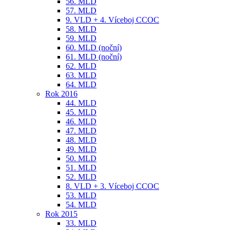
56. MLD
57. MLD
9. VLD + 4. Víceboj CCOC
58. MLD
59. MLD
60. MLD (noční)
61. MLD (noční)
62. MLD
63. MLD
64. MLD
Rok 2016
44. MLD
45. MLD
46. MLD
47. MLD
48. MLD
49. MLD
50. MLD
51. MLD
52. MLD
8. VLD + 3. Víceboj CCOC
53. MLD
54. MLD
Rok 2015
33. MLD