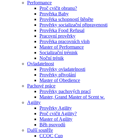
Performance
Proč cvičit obranu?
Prověrka Baby
Prověrka schopností štěněte
Prověrky socializační připravenosti
Prověrka Food Refusal
Pracovní prověrky
Prověrka pracovních vloh
Master of Performance
Socializační trénink
Noční trénik
Ovladatelnost
Prověrky ovladatelnosti
Prověrky přivolání
Master of Obedience
Pachové práce
Prověrky pachových prací
Master, Grand Master of Scent w.
Agility
Prověrky Agility
Proč cvičit Agility?
Master of Agility
Běh psovodů
Další soutěže
CCOC Cup