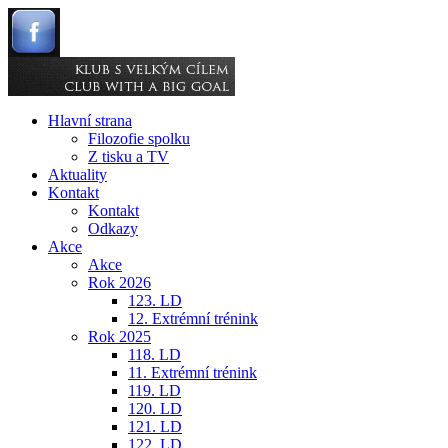
Hlavní strana
Filozofie spolku
Z tisku a TV
Aktuality
Kontakt
Kontakt
Odkazy
Akce
Akce
Rok 2026
123. LD
12. Extrémní trénink
Rok 2025
118. LD
11. Extrémní trénink
119. LD
120. LD
121. LD
122. LD