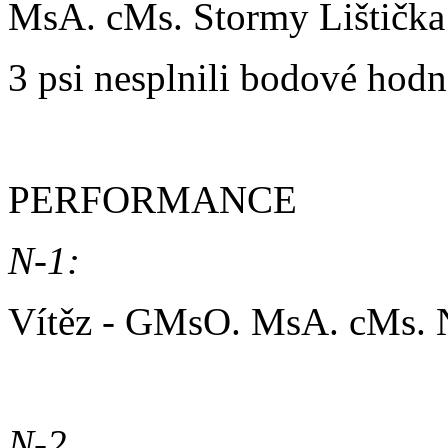
MsA. cMs. Stormy Lištič
3 psi nesplnili bodové hod
PERFORMANCE
N-1:
Vítěz - GMsO. MsA. cMs. 
N-2