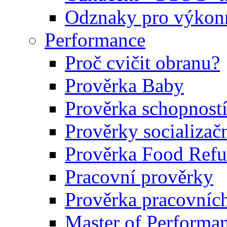
Odznaky pro výkonn
Performance
Proč cvičit obranu?
Prověrka Baby
Prověrka schopností
Prověrky socializačn
Prověrka Food Refu
Pracovní prověrky
Prověrka pracovníc
Master of Performa