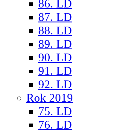
86. LD
87. LD
88. LD
89. LD
90. LD
91. LD
92. LD
Rok 2019
75. LD
76. LD