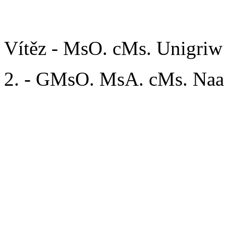
Open/Ladies:
Vítěz - MsO. cMs. Unigriw
2. - GMsO. MsA. cMs. Naa
Open/Gentlemen:
Vítěz -
cMs.
Uniek Lištičk
2. -
GMsO. MsA. cMs. Storm