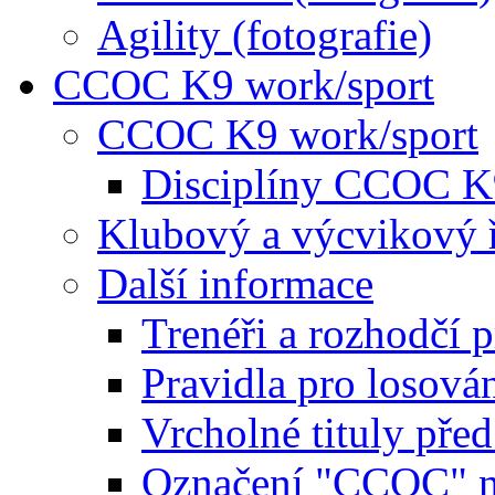
Agility (fotografie)
CCOC K9 work/sport
CCOC K9 work/sport
Disciplíny CCOC K
Klubový a výcvikový 
Další informace
Trenéři a rozhodčí 
Pravidla pro losová
Vrcholné tituly pře
Označení "CCOC" na