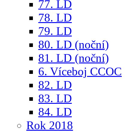
77. LD
78. LD
79. LD
80. LD (noční)
81. LD (noční)
6. Víceboj CCOC
82. LD
83. LD
84. LD
Rok 2018