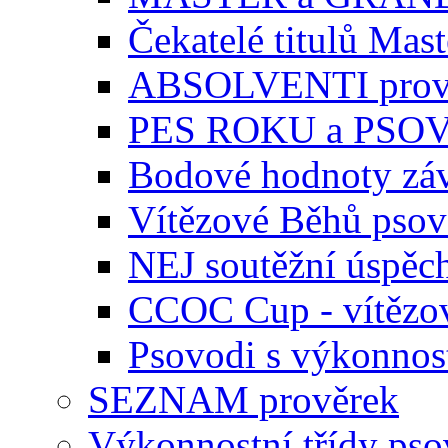
Čekatelé titulů Mast
ABSOLVENTI prov
PES ROKU a PSO
Bodové hodnoty zá
Vítězové Běhů pso
NEJ soutěžní úspěc
CCOC Cup - vítězo
Psovodi s výkonnos
SEZNAM prověrek
Výkonnostní třídy ps