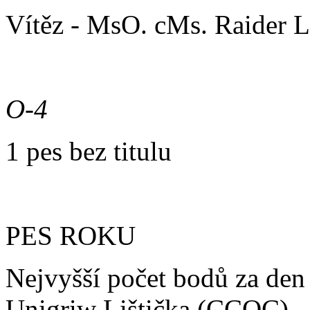
Vítěz - MsO. cMs. Raider 
O-4
1 pes bez titulu
PES ROKU
Nejvyšší počet bodů za den
Unigriw Lištička (CCOC)