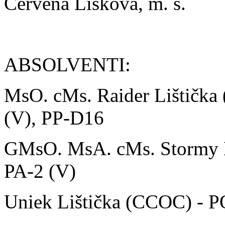
Červená Lišková, m. s.
ABSOLVENTI:
MsO. cMs. Raider Lištičk
(V), PP-D16
GMsO. MsA. cMs. Stormy L
PA-2 (V)
Uniek Lištička (CCOC) - P