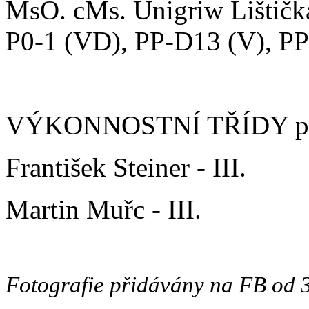
MsO. cMs. Unigriw Lištičk
P0-1 (VD), PP-D13 (V), P
VÝKONNOSTNÍ TŘÍDY ps
František Steiner - III.
Martin Muřc - III.
Fotografie přidávány na FB od 3