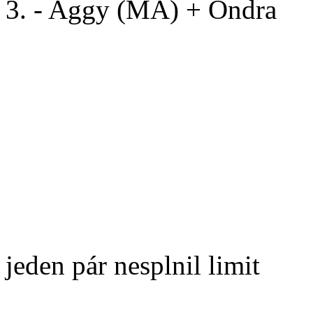
3. - Aggy (MA) + Ondra
AGILITY OC
Open/Gentlemen:
Vítěz - cMs.
Uniek Lištičk
2. -
GMsO. MsA. cMs. Storm
jeden pár nesplnil limit