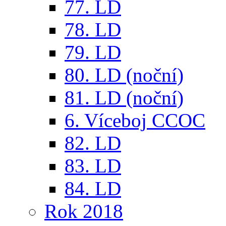
77. LD
78. LD
79. LD
80. LD (noční)
81. LD (noční)
6. Víceboj CCOC
82. LD
83. LD
84. LD
Rok 2018