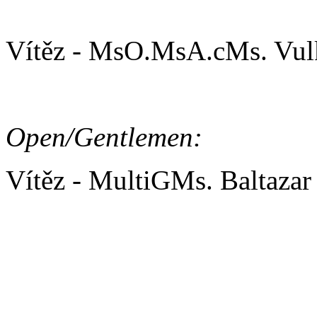
Open/Ladies:
Vítěz - MsO.MsA.cMs. Vul
Open/Gentlemen:
Vítěz - MultiGMs. Baltaza
AGILITY/ BĚH 2. kolo
Junior: