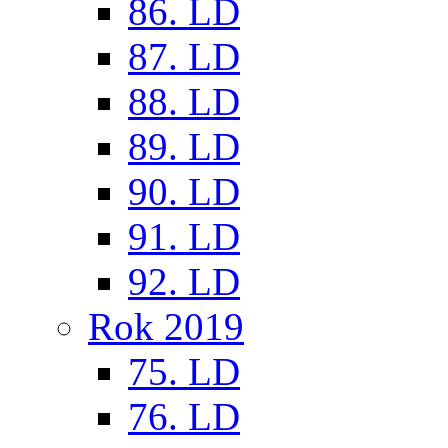
86. LD
87. LD
88. LD
89. LD
90. LD
91. LD
92. LD
Rok 2019
75. LD
76. LD