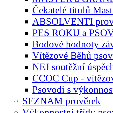
Čekatelé titulů Mast
ABSOLVENTI prov
PES ROKU a PSO
Bodové hodnoty zá
Vítězové Běhů pso
NEJ soutěžní úspěc
CCOC Cup - vítězo
Psovodi s výkonnos
SEZNAM prověrek
Výkonnostní třídy ps