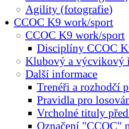
Agility (fotografie)
CCOC K9 work/sport
CCOC K9 work/sport
Disciplíny CCOC K
Klubový a výcvikový 
Další informace
Trenéři a rozhodčí 
Pravidla pro losová
Vrcholné tituly pře
Označení "CCOC" na