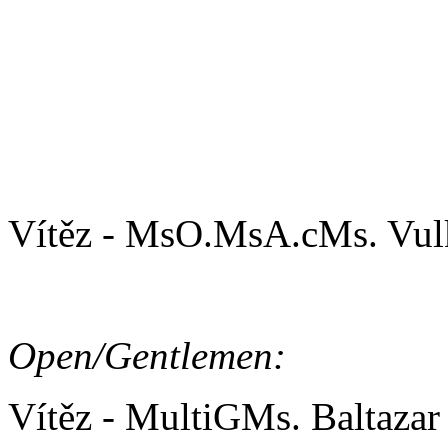
Vítěz - Wayward Lištička 
Open/Ladies:
Vítěz - MsO.MsA.cMs. Vul
Open/Gentlemen:
Vítěz - MultiGMs. Baltaza