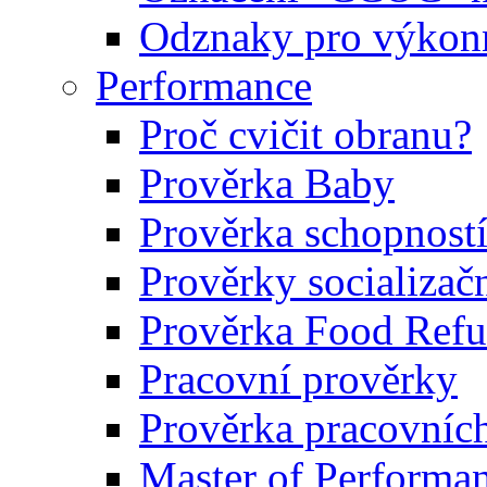
Odznaky pro výkonn
Performance
Proč cvičit obranu?
Prověrka Baby
Prověrka schopností
Prověrky socializačn
Prověrka Food Refu
Pracovní prověrky
Prověrka pracovníc
Master of Performa