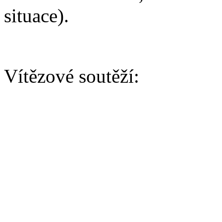
situace).
Vítězové soutěží:
AGILITY/ BĚH 1. kolo
Junior:
Vítěz - Wayward Lištička 