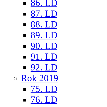
86. LD
87. LD
88. LD
89. LD
90. LD
91. LD
92. LD
Rok 2019
75. LD
76. LD