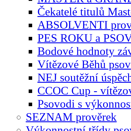
Čekatelé titulů Mast
ABSOLVENTI prov
PES ROKU a PSO
Bodové hodnoty zá
Vítězové Běhů pso
NEJ soutěžní úspěc
CCOC Cup - vítězo
Psovodi s výkonnos
SEZNAM prověrek
Výkonnostní třídy ps