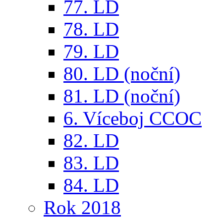
77. LD
78. LD
79. LD
80. LD (noční)
81. LD (noční)
6. Víceboj CCOC
82. LD
83. LD
84. LD
Rok 2018