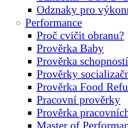
Odznaky pro výkonn
Performance
Proč cvičit obranu?
Prověrka Baby
Prověrka schopností
Prověrky socializačn
Prověrka Food Refu
Pracovní prověrky
Prověrka pracovníc
Master of Performa