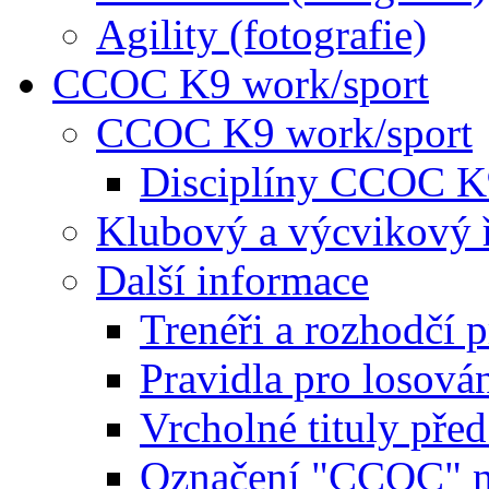
Agility (fotografie)
CCOC K9 work/sport
CCOC K9 work/sport
Disciplíny CCOC K
Klubový a výcvikový 
Další informace
Trenéři a rozhodčí 
Pravidla pro losová
Vrcholné tituly pře
Označení "CCOC" na