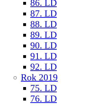
86. LD
87. LD
88. LD
89. LD
90. LD
91. LD
92. LD
Rok 2019
75. LD
76. LD