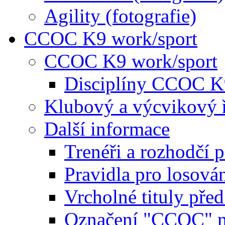
Agility (fotografie)
CCOC K9 work/sport
CCOC K9 work/sport
Disciplíny CCOC K
Klubový a výcvikový 
Další informace
Trenéři a rozhodčí 
Pravidla pro losová
Vrcholné tituly pře
Označení "CCOC" na