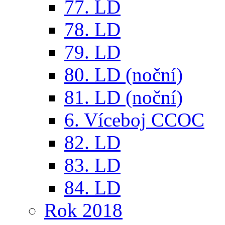
77. LD
78. LD
79. LD
80. LD (noční)
81. LD (noční)
6. Víceboj CCOC
82. LD
83. LD
84. LD
Rok 2018