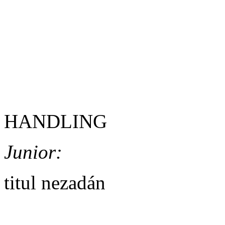
Open/Gentlemen:
Vítěz - cMs. Jazzy Lištičk
HANDLING
Junior:
titul nezadán