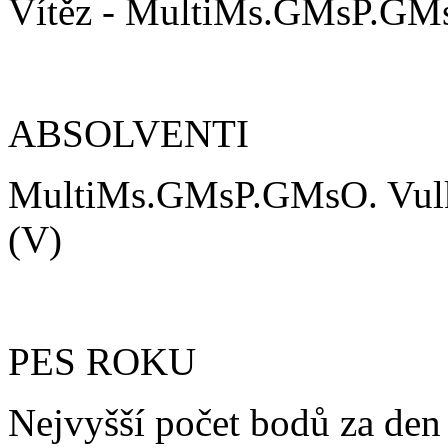
Vítěz - MultiMs.GMsP.GMs
ABSOLVENTI
MultiMs.GMsP.GMsO. Vulk
(V)
PES ROKU
Nejvyšší počet bodů za den 