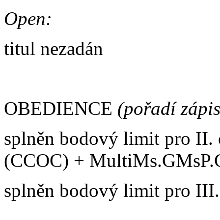
Open:
titul nezadán
OBEDIENCE
(pořadí zápi
splněn bodový limit pro II.
(CCOC) + MultiMs.GMsP.G
splněn bodový limit pro II