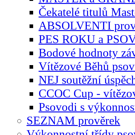
Čekatelé titulů Mast
ABSOLVENTI prov
PES ROKU a PSO
Bodové hodnoty zá
Vítězové Běhů pso
NEJ soutěžní úspěc
CCOC Cup - vítězo
Psovodi s výkonnos
SEZNAM prověrek
Výkonnostní třídy ps