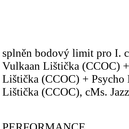
1 pes nesplnil bodový limit
RECALL
(pořadí zápisu dl
splněn bodový limit pro I
Vulkaan Lištička (CCOC) +
Lištička (CCOC) + Psycho 
Lištička (CCOC), cMs. Jaz
PERFORMANCE