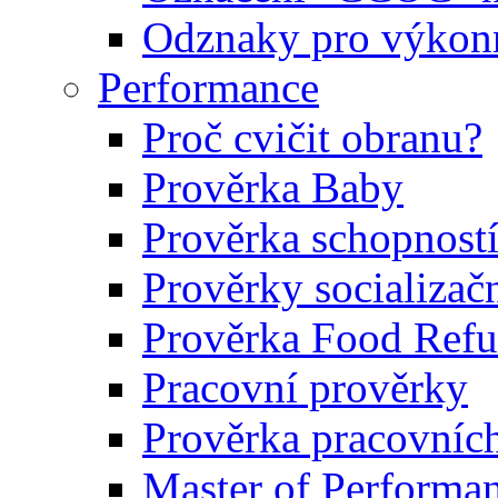
Odznaky pro výkonn
Performance
Proč cvičit obranu?
Prověrka Baby
Prověrka schopností
Prověrky socializačn
Prověrka Food Refu
Pracovní prověrky
Prověrka pracovníc
Master of Performa