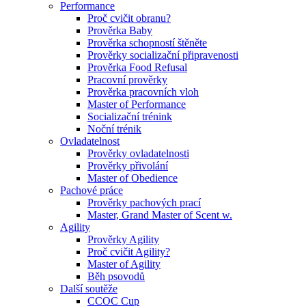
Performance
Proč cvičit obranu?
Prověrka Baby
Prověrka schopností štěněte
Prověrky socializační připravenosti
Prověrka Food Refusal
Pracovní prověrky
Prověrka pracovních vloh
Master of Performance
Socializační trénink
Noční trénik
Ovladatelnost
Prověrky ovladatelnosti
Prověrky přivolání
Master of Obedience
Pachové práce
Prověrky pachových prací
Master, Grand Master of Scent w.
Agility
Prověrky Agility
Proč cvičit Agility?
Master of Agility
Běh psovodů
Další soutěže
CCOC Cup