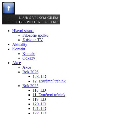
Hlavní strana
Filozofie spolku
Z tisku a TV
Aktuality
Kontakt
Kontakt
Odkazy
Akce
Akce
Rok 2026
123. LD
12. Extrémní trénink
Rok 2025
118. LD
11. Extrémní trénink
119. LD
120. LD
121. LD
122. LD