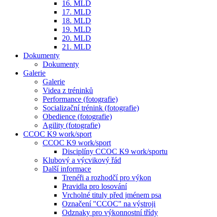
16. MLD
17. MLD
18. MLD
19. MLD
20. MLD
21. MLD
Dokumenty
Dokumenty
Galerie
Galerie
Videa z tréninků
Performance (fotografie)
Socializační trénink (fotografie)
Obedience (fotografie)
Agility (fotografie)
CCOC K9 work/sport
CCOC K9 work/sport
Disciplíny CCOC K9 work/sportu
Klubový a výcvikový řád
Další informace
Trenéři a rozhodčí pro výkon
Pravidla pro losování
Vrcholné tituly před jménem psa
Označení "CCOC" na výstroji
Odznaky pro výkonnostní třídy