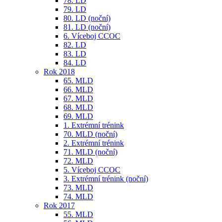
78. LD
79. LD
80. LD (noční)
81. LD (noční)
6. Víceboj CCOC
82. LD
83. LD
84. LD
Rok 2018
65. MLD
66. MLD
67. MLD
68. MLD
69. MLD
1. Extrémní trénink
70. MLD (noční)
2. Extrémní trénink
71. MLD (noční)
72. MLD
5. Víceboj CCOC
3. Extrémní trénink (noční)
73. MLD
74. MLD
Rok 2017
55. MLD