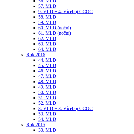
56. MLD
57. MLD
9. VLD + 4. Víceboj CCOC
58. MLD
59. MLD
60. MLD (noční)
61. MLD (noční)
62. MLD
63. MLD
64. MLD
Rok 2016
44. MLD
45. MLD
46. MLD
47. MLD
48. MLD
49. MLD
50. MLD
51. MLD
52. MLD
8. VLD + 3. Víceboj CCOC
53. MLD
54. MLD
Rok 2015
33. MLD