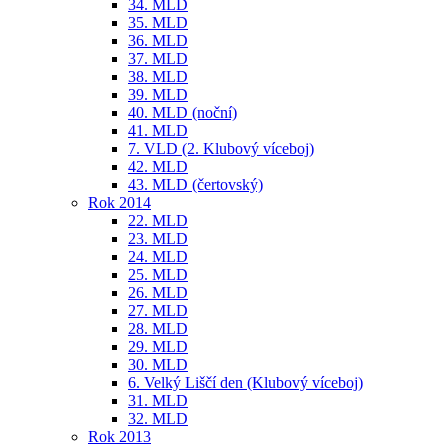
34. MLD
35. MLD
36. MLD
37. MLD
38. MLD
39. MLD
40. MLD (noční)
41. MLD
7. VLD (2. Klubový víceboj)
42. MLD
43. MLD (čertovský)
Rok 2014
22. MLD
23. MLD
24. MLD
25. MLD
26. MLD
27. MLD
28. MLD
29. MLD
30. MLD
6. Velký Liščí den (Klubový víceboj)
31. MLD
32. MLD
Rok 2013