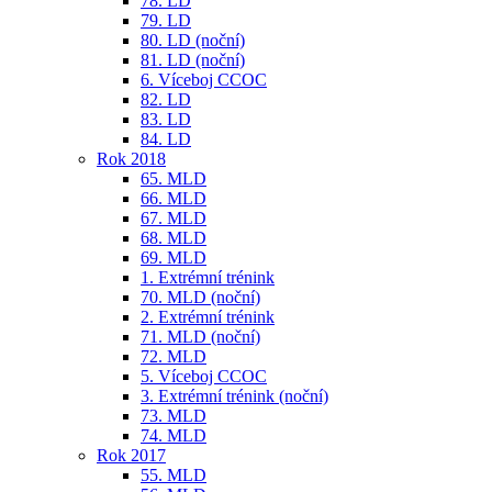
78. LD
79. LD
80. LD (noční)
81. LD (noční)
6. Víceboj CCOC
82. LD
83. LD
84. LD
Rok 2018
65. MLD
66. MLD
67. MLD
68. MLD
69. MLD
1. Extrémní trénink
70. MLD (noční)
2. Extrémní trénink
71. MLD (noční)
72. MLD
5. Víceboj CCOC
3. Extrémní trénink (noční)
73. MLD
74. MLD
Rok 2017
55. MLD