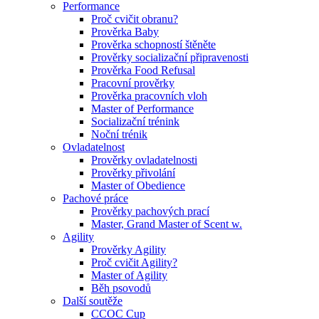
Performance
Proč cvičit obranu?
Prověrka Baby
Prověrka schopností štěněte
Prověrky socializační připravenosti
Prověrka Food Refusal
Pracovní prověrky
Prověrka pracovních vloh
Master of Performance
Socializační trénink
Noční trénik
Ovladatelnost
Prověrky ovladatelnosti
Prověrky přivolání
Master of Obedience
Pachové práce
Prověrky pachových prací
Master, Grand Master of Scent w.
Agility
Prověrky Agility
Proč cvičit Agility?
Master of Agility
Běh psovodů
Další soutěže
CCOC Cup