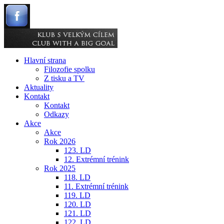
Hlavní strana
Filozofie spolku
Z tisku a TV
Aktuality
Kontakt
Kontakt
Odkazy
Akce
Akce
Rok 2026
123. LD
12. Extrémní trénink
Rok 2025
118. LD
11. Extrémní trénink
119. LD
120. LD
121. LD
122. LD