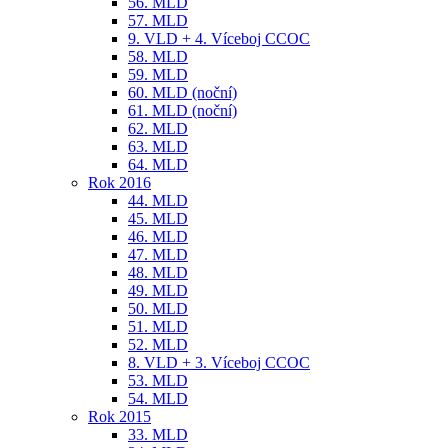
56. MLD
57. MLD
9. VLD + 4. Víceboj CCOC
58. MLD
59. MLD
60. MLD (noční)
61. MLD (noční)
62. MLD
63. MLD
64. MLD
Rok 2016
44. MLD
45. MLD
46. MLD
47. MLD
48. MLD
49. MLD
50. MLD
51. MLD
52. MLD
8. VLD + 3. Víceboj CCOC
53. MLD
54. MLD
Rok 2015
33. MLD