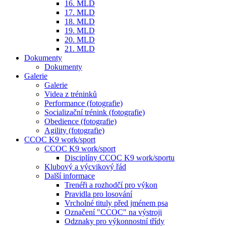
16. MLD
17. MLD
18. MLD
19. MLD
20. MLD
21. MLD
Dokumenty
Dokumenty
Galerie
Galerie
Videa z tréninků
Performance (fotografie)
Socializační trénink (fotografie)
Obedience (fotografie)
Agility (fotografie)
CCOC K9 work/sport
CCOC K9 work/sport
Disciplíny CCOC K9 work/sportu
Klubový a výcvikový řád
Další informace
Trenéři a rozhodčí pro výkon
Pravidla pro losování
Vrcholné tituly před jménem psa
Označení "CCOC" na výstroji
Odznaky pro výkonnostní třídy