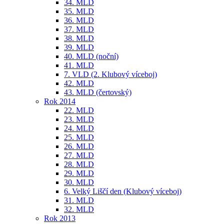
34. MLD
35. MLD
36. MLD
37. MLD
38. MLD
39. MLD
40. MLD (noční)
41. MLD
7. VLD (2. Klubový víceboj)
42. MLD
43. MLD (čertovský)
Rok 2014
22. MLD
23. MLD
24. MLD
25. MLD
26. MLD
27. MLD
28. MLD
29. MLD
30. MLD
6. Velký Liščí den (Klubový víceboj)
31. MLD
32. MLD
Rok 2013