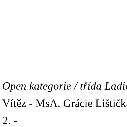
Vítěz - Cumbia del Morlac
2. - Nicolas de Bolintin
3. - Anhydrid Grizzly bear
Open kategorie / třída Ladi
Vítěz - MsA. Grácie Lištič
2. -