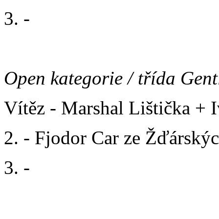
3. -
Open kategorie / třída Gen
Vítěz - Marshal Lištička + 
2. - Fjodor Car ze Žďárskýc
3. -