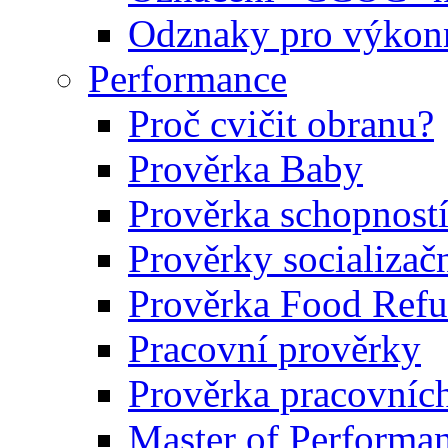
Odznaky pro výkonn
Performance
Proč cvičit obranu?
Prověrka Baby
Prověrka schopností
Prověrky socializačn
Prověrka Food Refu
Pracovní prověrky
Prověrka pracovníc
Master of Performa