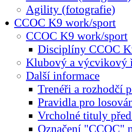
Agility (fotografie)
CCOC K9 work/sport
CCOC K9 work/sport
Disciplíny CCOC K
Klubový a výcvikový 
Další informace
Trenéři a rozhodčí 
Pravidla pro losová
Vrcholné tituly pře
Označení "CCOC" na