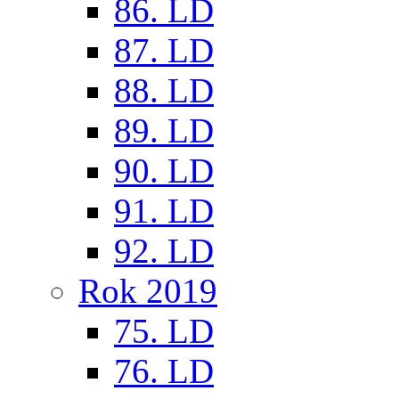
86. LD
87. LD
88. LD
89. LD
90. LD
91. LD
92. LD
Rok 2019
75. LD
76. LD