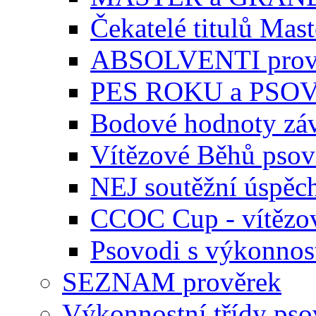
Čekatelé titulů Mast
ABSOLVENTI prov
PES ROKU a PSO
Bodové hodnoty zá
Vítězové Běhů pso
NEJ soutěžní úspěc
CCOC Cup - vítězo
Psovodi s výkonnos
SEZNAM prověrek
Výkonnostní třídy ps