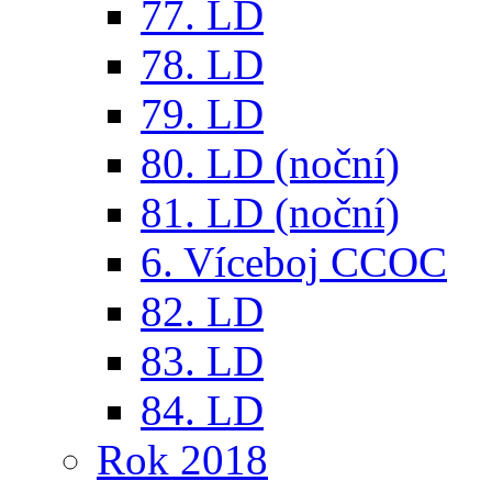
77. LD
78. LD
79. LD
80. LD (noční)
81. LD (noční)
6. Víceboj CCOC
82. LD
83. LD
84. LD
Rok 2018