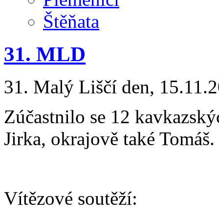
Štěňata
31. MLD
31. Malý Liščí den, 15.11.
Zúčastnilo se 12 kavkazskýc
Jirka, okrajově také Tomáš.
Vítězové soutěží: