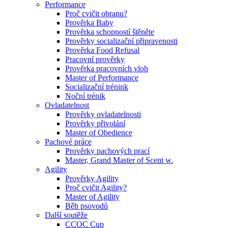
Performance
Proč cvičit obranu?
Prověrka Baby
Prověrka schopností štěněte
Prověrky socializační připravenosti
Prověrka Food Refusal
Pracovní prověrky
Prověrka pracovních vloh
Master of Performance
Socializační trénink
Noční trénik
Ovladatelnost
Prověrky ovladatelnosti
Prověrky přivolání
Master of Obedience
Pachové práce
Prověrky pachových prací
Master, Grand Master of Scent w.
Agility
Prověrky Agility
Proč cvičit Agility?
Master of Agility
Běh psovodů
Další soutěže
CCOC Cup