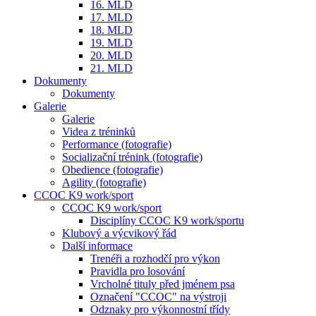
16. MLD
17. MLD
18. MLD
19. MLD
20. MLD
21. MLD
Dokumenty
Dokumenty
Galerie
Galerie
Videa z tréninků
Performance (fotografie)
Socializační trénink (fotografie)
Obedience (fotografie)
Agility (fotografie)
CCOC K9 work/sport
CCOC K9 work/sport
Disciplíny CCOC K9 work/sportu
Klubový a výcvikový řád
Další informace
Trenéři a rozhodčí pro výkon
Pravidla pro losování
Vrcholné tituly před jménem psa
Označení "CCOC" na výstroji
Odznaky pro výkonnostní třídy