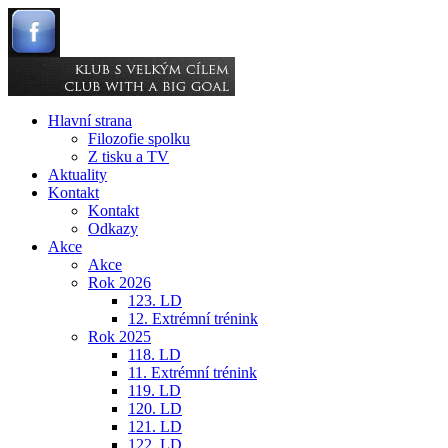
Hlavní strana
Filozofie spolku
Z tisku a TV
Aktuality
Kontakt
Kontakt
Odkazy
Akce
Akce
Rok 2026
123. LD
12. Extrémní trénink
Rok 2025
118. LD
11. Extrémní trénink
119. LD
120. LD
121. LD
122. LD