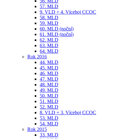
56. MLD
57. MLD
9. VLD + 4. Víceboj CCOC
58. MLD
59. MLD
60. MLD (noční)
61. MLD (noční)
62. MLD
63. MLD
64. MLD
Rok 2016
44. MLD
45. MLD
46. MLD
47. MLD
48. MLD
49. MLD
50. MLD
51. MLD
52. MLD
8. VLD + 3. Víceboj CCOC
53. MLD
54. MLD
Rok 2015
33. MLD