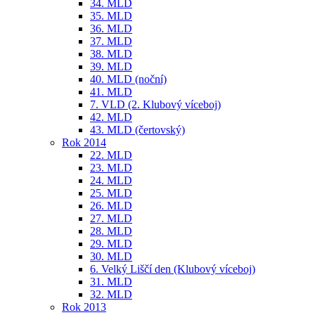
34. MLD
35. MLD
36. MLD
37. MLD
38. MLD
39. MLD
40. MLD (noční)
41. MLD
7. VLD (2. Klubový víceboj)
42. MLD
43. MLD (čertovský)
Rok 2014
22. MLD
23. MLD
24. MLD
25. MLD
26. MLD
27. MLD
28. MLD
29. MLD
30. MLD
6. Velký Liščí den (Klubový víceboj)
31. MLD
32. MLD
Rok 2013