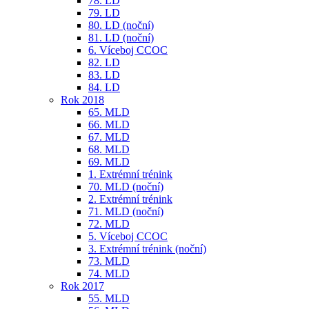
78. LD
79. LD
80. LD (noční)
81. LD (noční)
6. Víceboj CCOC
82. LD
83. LD
84. LD
Rok 2018
65. MLD
66. MLD
67. MLD
68. MLD
69. MLD
1. Extrémní trénink
70. MLD (noční)
2. Extrémní trénink
71. MLD (noční)
72. MLD
5. Víceboj CCOC
3. Extrémní trénink (noční)
73. MLD
74. MLD
Rok 2017
55. MLD