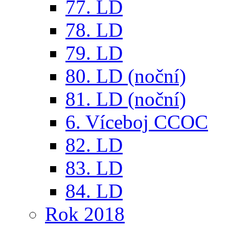
77. LD
78. LD
79. LD
80. LD (noční)
81. LD (noční)
6. Víceboj CCOC
82. LD
83. LD
84. LD
Rok 2018