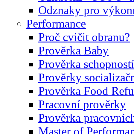
Odznaky pro výkonn
Performance
Proč cvičit obranu?
Prověrka Baby
Prověrka schopností
Prověrky socializačn
Prověrka Food Refu
Pracovní prověrky
Prověrka pracovníc
Master of Performa