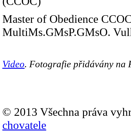
(CCOC)
Master of Obedience CCOC (
MultiMs.GMsP.GMsO. Vulk
Video
.
Fotografie přidávány na F
© 2013 Všechna práva vyh
chovatele