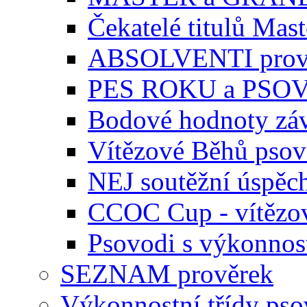
Čekatelé titulů Mast
ABSOLVENTI prov
PES ROKU a PSO
Bodové hodnoty zá
Vítězové Běhů pso
NEJ soutěžní úspěc
CCOC Cup - vítězo
Psovodi s výkonnos
SEZNAM prověrek
Výkonnostní třídy ps