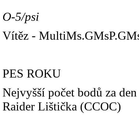
O-5/psi
Vítěz - MultiMs.GMsP.GMs
PES ROKU
Nejvyšší počet bodů za den
Raider Lištička (CCOC)