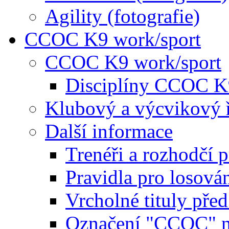
Agility (fotografie)
CCOC K9 work/sport
CCOC K9 work/sport
Disciplíny CCOC K
Klubový a výcvikový 
Další informace
Trenéři a rozhodčí 
Pravidla pro losová
Vrcholné tituly pře
Označení "CCOC" na