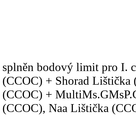
1 pes nesplnil bodový limit
RECALL
(pořadí zápisu dl
splněn bodový limit pro I. 
(CCOC) + Shorad Lištička 
(CCOC) + MultiMs.GMsP.G
(CCOC), Naa Lištička (CC