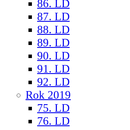
86. LD
87. LD
88. LD
89. LD
90. LD
91. LD
92. LD
Rok 2019
75. LD
76. LD