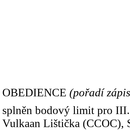
nesplněn časový limit
Open/Gentlemen:
nesplněn časový limit
OBEDIENCE
(pořadí zápi
splněn bodový limit pro I
Vulkaan Lištička (CCOC), 