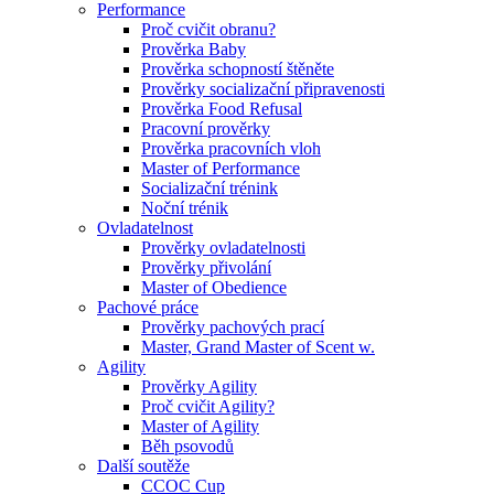
Performance
Proč cvičit obranu?
Prověrka Baby
Prověrka schopností štěněte
Prověrky socializační připravenosti
Prověrka Food Refusal
Pracovní prověrky
Prověrka pracovních vloh
Master of Performance
Socializační trénink
Noční trénik
Ovladatelnost
Prověrky ovladatelnosti
Prověrky přivolání
Master of Obedience
Pachové práce
Prověrky pachových prací
Master, Grand Master of Scent w.
Agility
Prověrky Agility
Proč cvičit Agility?
Master of Agility
Běh psovodů
Další soutěže
CCOC Cup