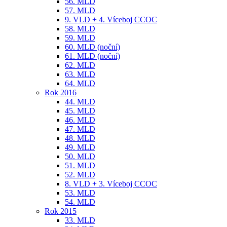
56. MLD
57. MLD
9. VLD + 4. Víceboj CCOC
58. MLD
59. MLD
60. MLD (noční)
61. MLD (noční)
62. MLD
63. MLD
64. MLD
Rok 2016
44. MLD
45. MLD
46. MLD
47. MLD
48. MLD
49. MLD
50. MLD
51. MLD
52. MLD
8. VLD + 3. Víceboj CCOC
53. MLD
54. MLD
Rok 2015
33. MLD