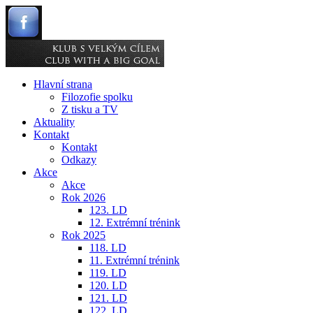
Hlavní strana
Filozofie spolku
Z tisku a TV
Aktuality
Kontakt
Kontakt
Odkazy
Akce
Akce
Rok 2026
123. LD
12. Extrémní trénink
Rok 2025
118. LD
11. Extrémní trénink
119. LD
120. LD
121. LD
122. LD