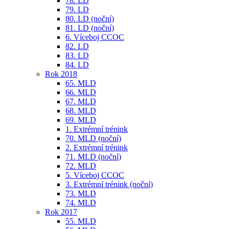
78. LD
79. LD
80. LD (noční)
81. LD (noční)
6. Víceboj CCOC
82. LD
83. LD
84. LD
Rok 2018
65. MLD
66. MLD
67. MLD
68. MLD
69. MLD
1. Extrémní trénink
70. MLD (noční)
2. Extrémní trénink
71. MLD (noční)
72. MLD
5. Víceboj CCOC
3. Extrémní trénink (noční)
73. MLD
74. MLD
Rok 2017
55. MLD