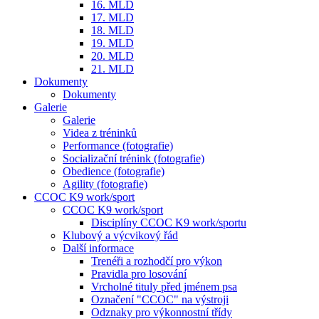
16. MLD
17. MLD
18. MLD
19. MLD
20. MLD
21. MLD
Dokumenty
Dokumenty
Galerie
Galerie
Videa z tréninků
Performance (fotografie)
Socializační trénink (fotografie)
Obedience (fotografie)
Agility (fotografie)
CCOC K9 work/sport
CCOC K9 work/sport
Disciplíny CCOC K9 work/sportu
Klubový a výcvikový řád
Další informace
Trenéři a rozhodčí pro výkon
Pravidla pro losování
Vrcholné tituly před jménem psa
Označení "CCOC" na výstroji
Odznaky pro výkonnostní třídy