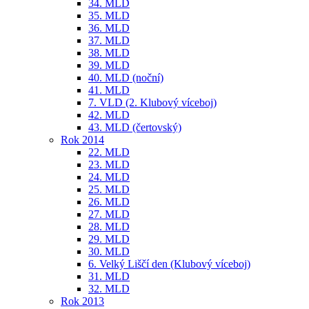
34. MLD
35. MLD
36. MLD
37. MLD
38. MLD
39. MLD
40. MLD (noční)
41. MLD
7. VLD (2. Klubový víceboj)
42. MLD
43. MLD (čertovský)
Rok 2014
22. MLD
23. MLD
24. MLD
25. MLD
26. MLD
27. MLD
28. MLD
29. MLD
30. MLD
6. Velký Liščí den (Klubový víceboj)
31. MLD
32. MLD
Rok 2013