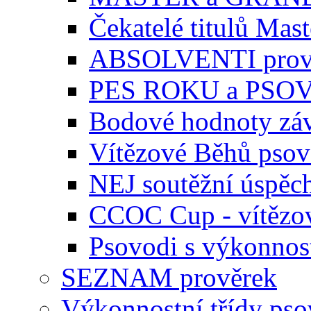
Čekatelé titulů Mast
ABSOLVENTI prov
PES ROKU a PSO
Bodové hodnoty zá
Vítězové Běhů pso
NEJ soutěžní úspěc
CCOC Cup - vítězo
Psovodi s výkonnos
SEZNAM prověrek
Výkonnostní třídy ps