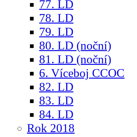
77. LD
78. LD
79. LD
80. LD (noční)
81. LD (noční)
6. Víceboj CCOC
82. LD
83. LD
84. LD
Rok 2018