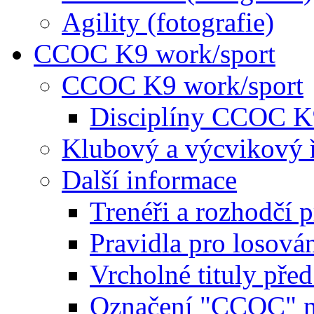
Agility (fotografie)
CCOC K9 work/sport
CCOC K9 work/sport
Disciplíny CCOC K
Klubový a výcvikový 
Další informace
Trenéři a rozhodčí 
Pravidla pro losová
Vrcholné tituly pře
Označení "CCOC" na