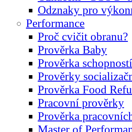
Odznaky pro výkonn
Performance
Proč cvičit obranu?
Prověrka Baby
Prověrka schopností
Prověrky socializačn
Prověrka Food Refu
Pracovní prověrky
Prověrka pracovníc
Master of Performa