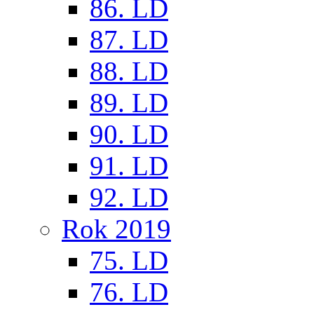
86. LD
87. LD
88. LD
89. LD
90. LD
91. LD
92. LD
Rok 2019
75. LD
76. LD