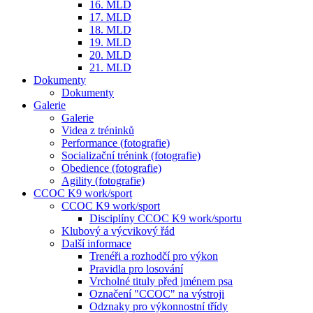
16. MLD
17. MLD
18. MLD
19. MLD
20. MLD
21. MLD
Dokumenty
Dokumenty
Galerie
Galerie
Videa z tréninků
Performance (fotografie)
Socializační trénink (fotografie)
Obedience (fotografie)
Agility (fotografie)
CCOC K9 work/sport
CCOC K9 work/sport
Disciplíny CCOC K9 work/sportu
Klubový a výcvikový řád
Další informace
Trenéři a rozhodčí pro výkon
Pravidla pro losování
Vrcholné tituly před jménem psa
Označení "CCOC" na výstroji
Odznaky pro výkonnostní třídy