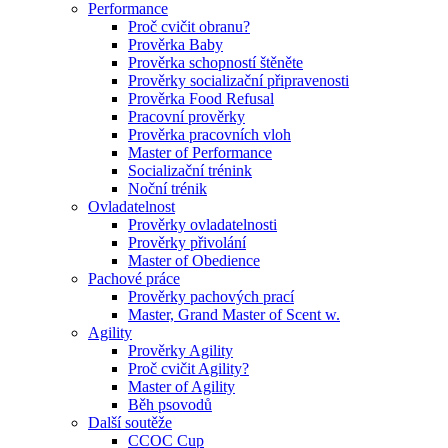
Performance
Proč cvičit obranu?
Prověrka Baby
Prověrka schopností štěněte
Prověrky socializační připravenosti
Prověrka Food Refusal
Pracovní prověrky
Prověrka pracovních vloh
Master of Performance
Socializační trénink
Noční trénik
Ovladatelnost
Prověrky ovladatelnosti
Prověrky přivolání
Master of Obedience
Pachové práce
Prověrky pachových prací
Master, Grand Master of Scent w.
Agility
Prověrky Agility
Proč cvičit Agility?
Master of Agility
Běh psovodů
Další soutěže
CCOC Cup