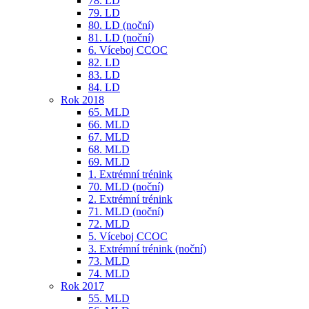
78. LD
79. LD
80. LD (noční)
81. LD (noční)
6. Víceboj CCOC
82. LD
83. LD
84. LD
Rok 2018
65. MLD
66. MLD
67. MLD
68. MLD
69. MLD
1. Extrémní trénink
70. MLD (noční)
2. Extrémní trénink
71. MLD (noční)
72. MLD
5. Víceboj CCOC
3. Extrémní trénink (noční)
73. MLD
74. MLD
Rok 2017
55. MLD