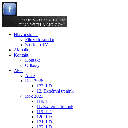
Hlavní strana
Filozofie spolku
Z tisku a TV
Aktuality
Kontakt
Kontakt
Odkazy
Akce
Akce
Rok 2026
123. LD
12. Extrémní trénink
Rok 2025
118. LD
11. Extrémní trénink
119. LD
120. LD
121. LD
122. LD