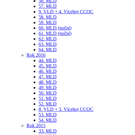
56. MLD
57. MLD
9. VLD + 4. Víceboj CCOC
58. MLD
59. MLD
60. MLD (noční)
61. MLD (noční)
62. MLD
63. MLD
64. MLD
Rok 2016
44. MLD
45. MLD
46. MLD
47. MLD
48. MLD
49. MLD
50. MLD
51. MLD
52. MLD
8. VLD + 3. Víceboj CCOC
53. MLD
54. MLD
Rok 2015
33. MLD