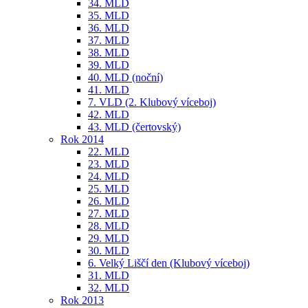
34. MLD
35. MLD
36. MLD
37. MLD
38. MLD
39. MLD
40. MLD (noční)
41. MLD
7. VLD (2. Klubový víceboj)
42. MLD
43. MLD (čertovský)
Rok 2014
22. MLD
23. MLD
24. MLD
25. MLD
26. MLD
27. MLD
28. MLD
29. MLD
30. MLD
6. Velký Liščí den (Klubový víceboj)
31. MLD
32. MLD
Rok 2013