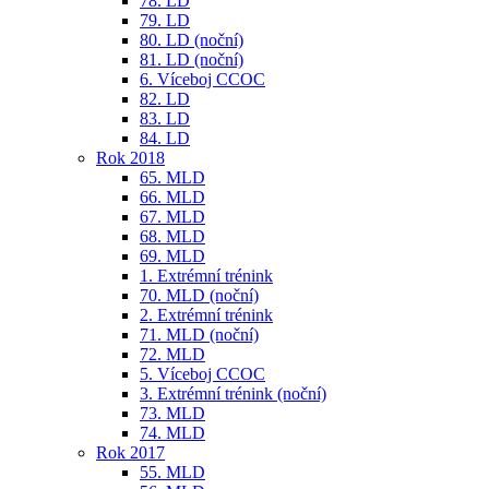
78. LD
79. LD
80. LD (noční)
81. LD (noční)
6. Víceboj CCOC
82. LD
83. LD
84. LD
Rok 2018
65. MLD
66. MLD
67. MLD
68. MLD
69. MLD
1. Extrémní trénink
70. MLD (noční)
2. Extrémní trénink
71. MLD (noční)
72. MLD
5. Víceboj CCOC
3. Extrémní trénink (noční)
73. MLD
74. MLD
Rok 2017
55. MLD