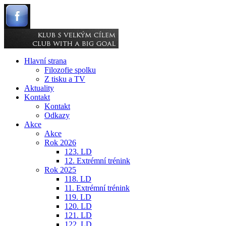
Hlavní strana
Filozofie spolku
Z tisku a TV
Aktuality
Kontakt
Kontakt
Odkazy
Akce
Akce
Rok 2026
123. LD
12. Extrémní trénink
Rok 2025
118. LD
11. Extrémní trénink
119. LD
120. LD
121. LD
122. LD