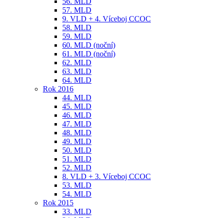
56. MLD
57. MLD
9. VLD + 4. Víceboj CCOC
58. MLD
59. MLD
60. MLD (noční)
61. MLD (noční)
62. MLD
63. MLD
64. MLD
Rok 2016
44. MLD
45. MLD
46. MLD
47. MLD
48. MLD
49. MLD
50. MLD
51. MLD
52. MLD
8. VLD + 3. Víceboj CCOC
53. MLD
54. MLD
Rok 2015
33. MLD