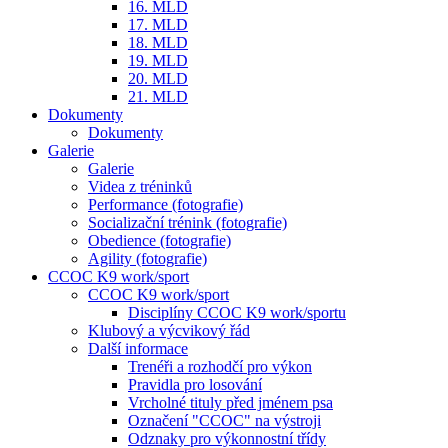
16. MLD
17. MLD
18. MLD
19. MLD
20. MLD
21. MLD
Dokumenty
Dokumenty
Galerie
Galerie
Videa z tréninků
Performance (fotografie)
Socializační trénink (fotografie)
Obedience (fotografie)
Agility (fotografie)
CCOC K9 work/sport
CCOC K9 work/sport
Disciplíny CCOC K9 work/sportu
Klubový a výcvikový řád
Další informace
Trenéři a rozhodčí pro výkon
Pravidla pro losování
Vrcholné tituly před jménem psa
Označení "CCOC" na výstroji
Odznaky pro výkonnostní třídy