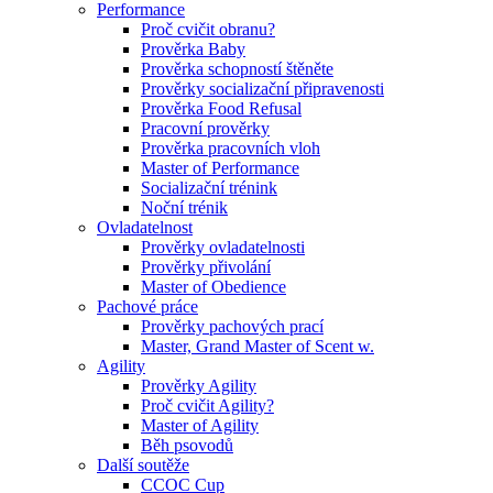
Performance
Proč cvičit obranu?
Prověrka Baby
Prověrka schopností štěněte
Prověrky socializační připravenosti
Prověrka Food Refusal
Pracovní prověrky
Prověrka pracovních vloh
Master of Performance
Socializační trénink
Noční trénik
Ovladatelnost
Prověrky ovladatelnosti
Prověrky přivolání
Master of Obedience
Pachové práce
Prověrky pachových prací
Master, Grand Master of Scent w.
Agility
Prověrky Agility
Proč cvičit Agility?
Master of Agility
Běh psovodů
Další soutěže
CCOC Cup