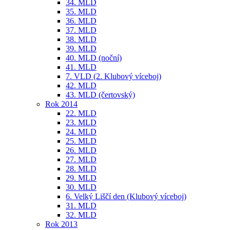
34. MLD
35. MLD
36. MLD
37. MLD
38. MLD
39. MLD
40. MLD (noční)
41. MLD
7. VLD (2. Klubový víceboj)
42. MLD
43. MLD (čertovský)
Rok 2014
22. MLD
23. MLD
24. MLD
25. MLD
26. MLD
27. MLD
28. MLD
29. MLD
30. MLD
6. Velký Liščí den (Klubový víceboj)
31. MLD
32. MLD
Rok 2013