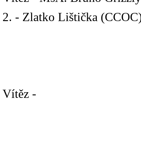
2. - Zlatko Lištička (CCOC
AGILITY/ PŘEKÁŽKOV
Open kategorie / třída Ladi
Vítěz -
Burák (rtw.) + Mari
Open kategorie / třída Gen