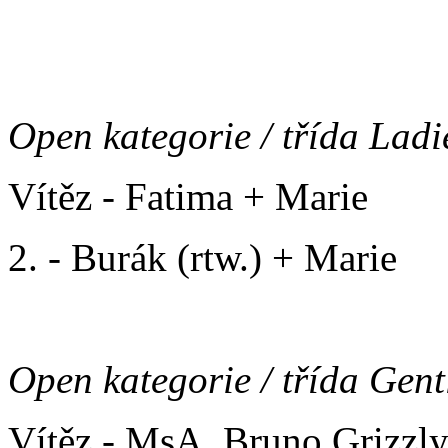
2. - Baltazar Lištička (CCO
Open kategorie / třída Ladi
Vítěz - Fatima + Marie
2. - Burák (rtw.) + Marie
Open kategorie / třída Gen
Vítěz - MsA. Bruno Grizzl