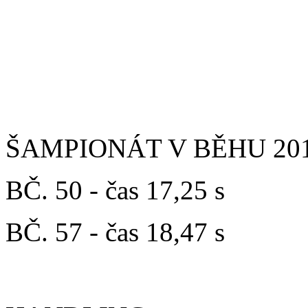
Vítěz - MsA. Bruno Grizzl
2. - Zlatko Lištička (CCOC
ŠAMPIONÁT V BĚHU 2016 
BČ. 50 - čas 17,25 s
BČ. 57 - čas 18,47 s