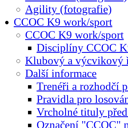
Agility (fotografie)
CCOC K9 work/sport
CCOC K9 work/sport
Disciplíny CCOC K
Klubový a výcvikový 
Další informace
Trenéři a rozhodčí 
Pravidla pro losová
Vrcholné tituly pře
Označení "CCOC" na