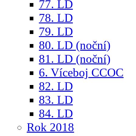
77. LD
78. LD
79. LD
80. LD (noční)
81. LD (noční)
6. Víceboj CCOC
82. LD
83. LD
84. LD
Rok 2018