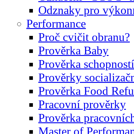
Odznaky pro výkonn
Performance
Proč cvičit obranu?
Prověrka Baby
Prověrka schopností
Prověrky socializačn
Prověrka Food Refu
Pracovní prověrky
Prověrka pracovníc
Master of Performa