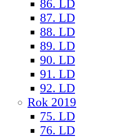
86. LD
87. LD
88. LD
89. LD
90. LD
91. LD
92. LD
Rok 2019
75. LD
76. LD