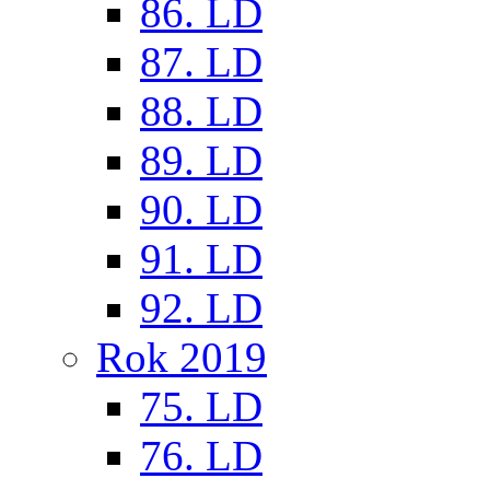
86. LD
87. LD
88. LD
89. LD
90. LD
91. LD
92. LD
Rok 2019
75. LD
76. LD