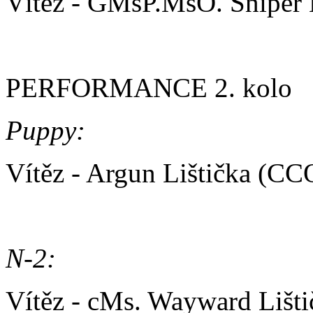
Vítěz - GMsP.MsO. Sniper 
PERFORMANCE 2. kolo
Puppy:
Vítěz - Argun Lištička (C
N-2:
Vítěz - cMs. Wayward Lišt