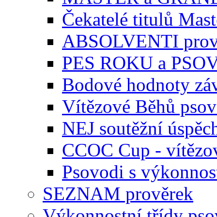
Čekatelé titulů Mast
ABSOLVENTI prov
PES ROKU a PSO
Bodové hodnoty zá
Vítězové Běhů pso
NEJ soutěžní úspěc
CCOC Cup - vítězo
Psovodi s výkonnos
SEZNAM prověrek
Výkonnostní třídy ps