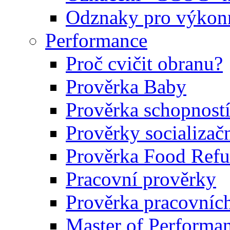
Odznaky pro výkonn
Performance
Proč cvičit obranu?
Prověrka Baby
Prověrka schopností
Prověrky socializačn
Prověrka Food Refu
Pracovní prověrky
Prověrka pracovníc
Master of Performa