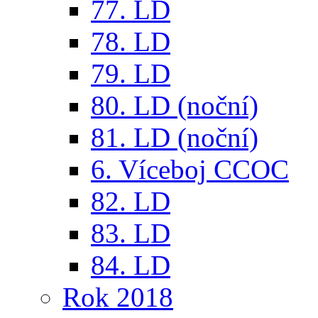
77. LD
78. LD
79. LD
80. LD (noční)
81. LD (noční)
6. Víceboj CCOC
82. LD
83. LD
84. LD
Rok 2018