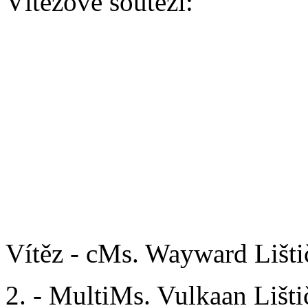
Vítězové soutěží:
AGILITY/ BĚH
Junior:
Vítěz - Eda (čau-čau)
Open/Ladies:
Vítěz - cMs. Wayward Lišt
2. - MultiMs. Vulkaan Liš