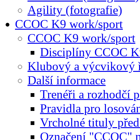
Agility (fotografie)
CCOC K9 work/sport
CCOC K9 work/sport
Disciplíny CCOC K
Klubový a výcvikový 
Další informace
Trenéři a rozhodčí 
Pravidla pro losová
Vrcholné tituly pře
Označení "CCOC" na