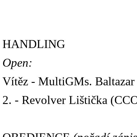
2. - cMs. Wayward Lištičk
HANDLING
Open:
Vítěz - MultiGMs. Baltazar
2. - Revolver Lištička (CC