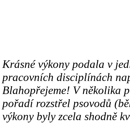
Vítězové jednotlivých sport
víceboje:
Krásné výkony podala v jed
pracovních disciplínách nap
Blahopřejeme! V několika p
pořadí rozstřel psovodů (bě
výkony byly zcela shodně kva