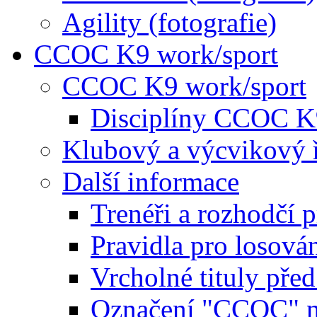
Agility (fotografie)
CCOC K9 work/sport
CCOC K9 work/sport
Disciplíny CCOC K
Klubový a výcvikový 
Další informace
Trenéři a rozhodčí 
Pravidla pro losová
Vrcholné tituly pře
Označení "CCOC" na