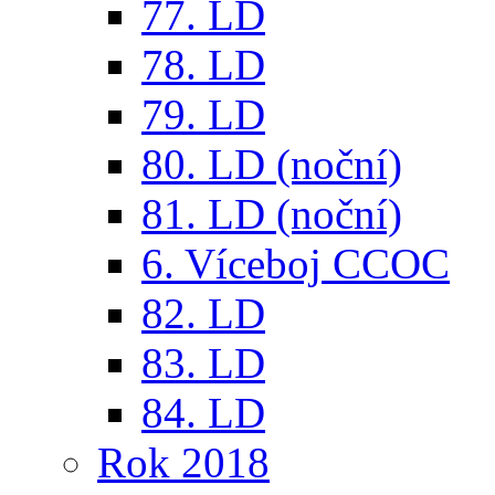
77. LD
78. LD
79. LD
80. LD (noční)
81. LD (noční)
6. Víceboj CCOC
82. LD
83. LD
84. LD
Rok 2018