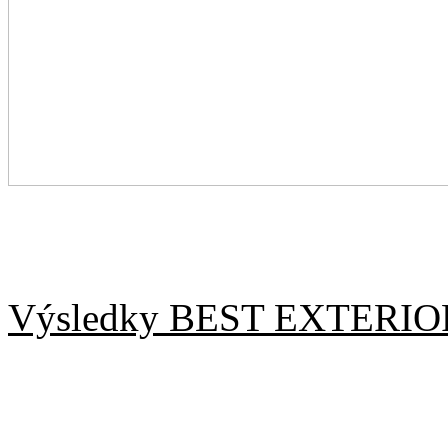
Výsledky BEST EXTERIO
třída B, psi:
Kommissar Lištička (CCOC)