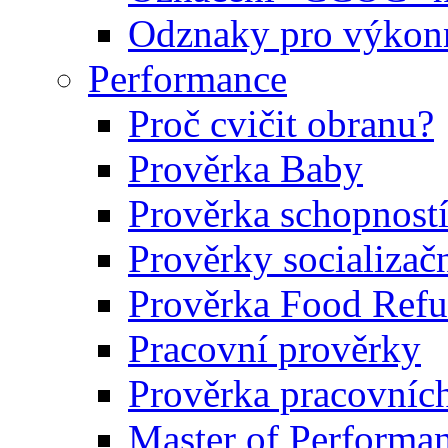
Odznaky pro výkonn
Performance
Proč cvičit obranu?
Prověrka Baby
Prověrka schopností
Prověrky socializačn
Prověrka Food Refu
Pracovní prověrky
Prověrka pracovníc
Master of Performa