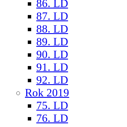
86. LD
87. LD
88. LD
89. LD
90. LD
91. LD
92. LD
Rok 2019
75. LD
76. LD