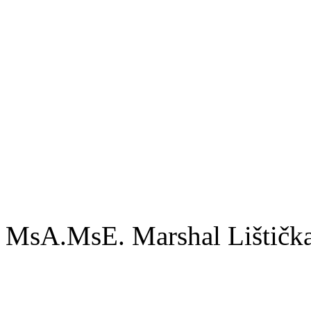
třída F, psi:
Valentino Lištička (CCOC) 
Zeleznik Lištička (CCOC) -
třída G, psi:
MsA.MsE. Marshal Lištička