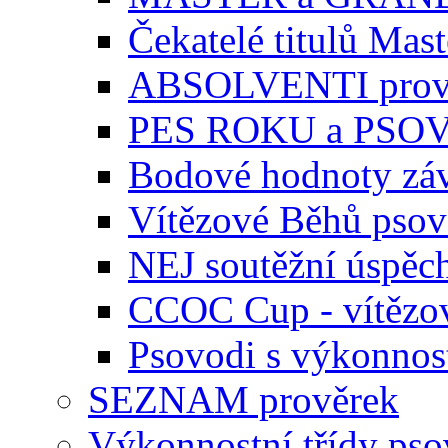
Čekatelé titulů Mast
ABSOLVENTI prov
PES ROKU a PSO
Bodové hodnoty zá
Vítězové Běhů pso
NEJ soutěžní úspěc
CCOC Cup - vítězo
Psovodi s výkonnos
SEZNAM prověrek
Výkonnostní třídy ps