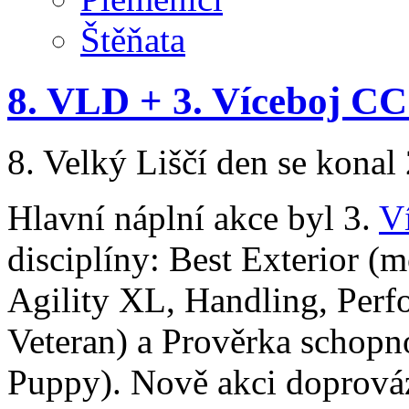
Štěňata
8. VLD + 3. Víceboj C
8. Velký Liščí den se konal
Hlavní náplní akce byl 3.
V
disciplíny: Best Exterior (
Agility XL, Handling, Perfo
Veteran) a Prověrka schopno
Puppy). Nově akci doprováz