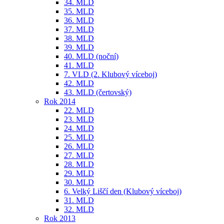
34. MLD
35. MLD
36. MLD
37. MLD
38. MLD
39. MLD
40. MLD (noční)
41. MLD
7. VLD (2. Klubový víceboj)
42. MLD
43. MLD (čertovský)
Rok 2014
22. MLD
23. MLD
24. MLD
25. MLD
26. MLD
27. MLD
28. MLD
29. MLD
30. MLD
6. Velký Liščí den (Klubový víceboj)
31. MLD
32. MLD
Rok 2013