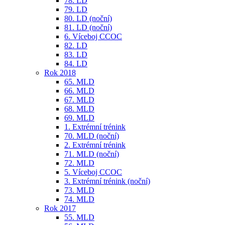
78. LD
79. LD
80. LD (noční)
81. LD (noční)
6. Víceboj CCOC
82. LD
83. LD
84. LD
Rok 2018
65. MLD
66. MLD
67. MLD
68. MLD
69. MLD
1. Extrémní trénink
70. MLD (noční)
2. Extrémní trénink
71. MLD (noční)
72. MLD
5. Víceboj CCOC
3. Extrémní trénink (noční)
73. MLD
74. MLD
Rok 2017
55. MLD