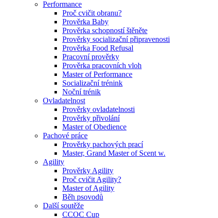
Performance
Proč cvičit obranu?
Prověrka Baby
Prověrka schopností štěněte
Prověrky socializační připravenosti
Prověrka Food Refusal
Pracovní prověrky
Prověrka pracovních vloh
Master of Performance
Socializační trénink
Noční trénik
Ovladatelnost
Prověrky ovladatelnosti
Prověrky přivolání
Master of Obedience
Pachové práce
Prověrky pachových prací
Master, Grand Master of Scent w.
Agility
Prověrky Agility
Proč cvičit Agility?
Master of Agility
Běh psovodů
Další soutěže
CCOC Cup