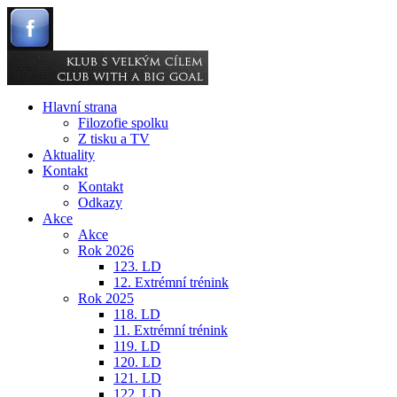
Hlavní strana
Filozofie spolku
Z tisku a TV
Aktuality
Kontakt
Kontakt
Odkazy
Akce
Akce
Rok 2026
123. LD
12. Extrémní trénink
Rok 2025
118. LD
11. Extrémní trénink
119. LD
120. LD
121. LD
122. LD