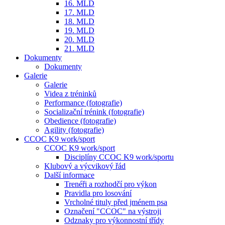
16. MLD
17. MLD
18. MLD
19. MLD
20. MLD
21. MLD
Dokumenty
Dokumenty
Galerie
Galerie
Videa z tréninků
Performance (fotografie)
Socializační trénink (fotografie)
Obedience (fotografie)
Agility (fotografie)
CCOC K9 work/sport
CCOC K9 work/sport
Disciplíny CCOC K9 work/sportu
Klubový a výcvikový řád
Další informace
Trenéři a rozhodčí pro výkon
Pravidla pro losování
Vrcholné tituly před jménem psa
Označení "CCOC" na výstroji
Odznaky pro výkonnostní třídy