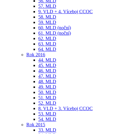
56. MLD
57. MLD
9. VLD + 4. Víceboj CCOC
58. MLD
59. MLD
60. MLD (noční)
61. MLD (noční)
62. MLD
63. MLD
64. MLD
Rok 2016
44. MLD
45. MLD
46. MLD
47. MLD
48. MLD
49. MLD
50. MLD
51. MLD
52. MLD
8. VLD + 3. Víceboj CCOC
53. MLD
54. MLD
Rok 2015
33. MLD