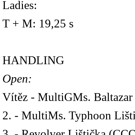
Ladies:
T + M: 19,25 s
HANDLING
Open:
Vítěz - MultiGMs. Baltazar
2. - MultiMs. Typhoon Liš
3. - Revolver Lištička (CC