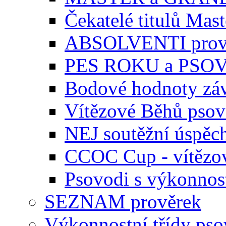
Čekatelé titulů Mast
ABSOLVENTI prov
PES ROKU a PSO
Bodové hodnoty zá
Vítězové Běhů pso
NEJ soutěžní úspěc
CCOC Cup - vítězo
Psovodi s výkonnos
SEZNAM prověrek
Výkonnostní třídy ps