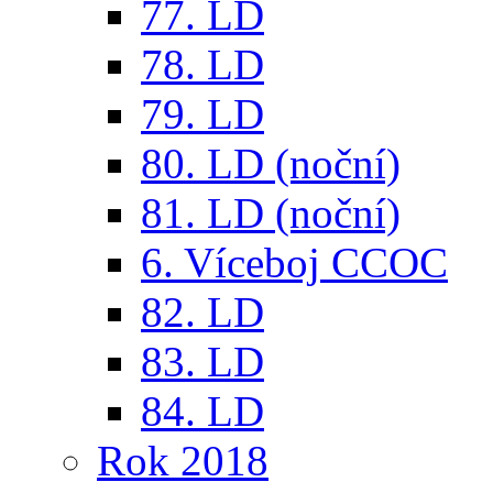
77. LD
78. LD
79. LD
80. LD (noční)
81. LD (noční)
6. Víceboj CCOC
82. LD
83. LD
84. LD
Rok 2018