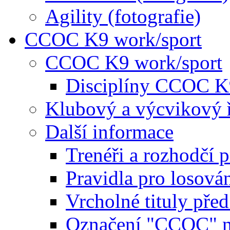
Agility (fotografie)
CCOC K9 work/sport
CCOC K9 work/sport
Disciplíny CCOC K
Klubový a výcvikový 
Další informace
Trenéři a rozhodčí 
Pravidla pro losová
Vrcholné tituly pře
Označení "CCOC" na