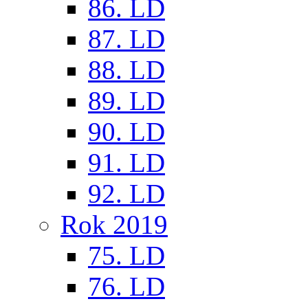
86. LD
87. LD
88. LD
89. LD
90. LD
91. LD
92. LD
Rok 2019
75. LD
76. LD