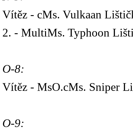
Vítěz - cMs. Vulkaan Lišt
2. - MultiMs. Typhoon Liš
O-8:
Vítěz - MsO.cMs. Sniper L
O-9: