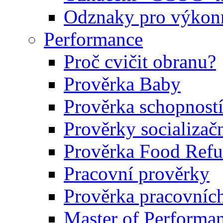
Odznaky pro výkonn
Performance
Proč cvičit obranu?
Prověrka Baby
Prověrka schopností
Prověrky socializačn
Prověrka Food Refu
Pracovní prověrky
Prověrka pracovníc
Master of Performa