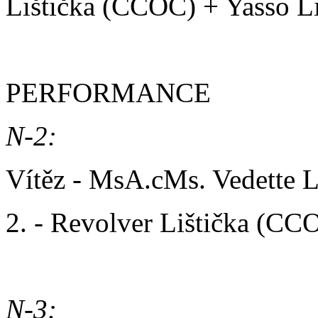
Lištička (CCOC) + Yasso L
PERFORMANCE
N-2:
Vítěz - MsA.cMs. Vedette 
2. - Revolver Lištička (CC
N-3: