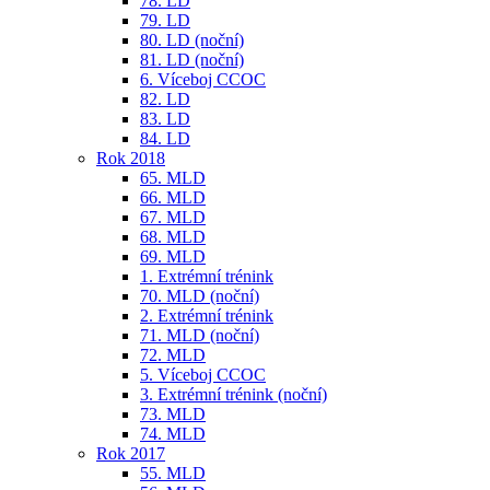
78. LD
79. LD
80. LD (noční)
81. LD (noční)
6. Víceboj CCOC
82. LD
83. LD
84. LD
Rok 2018
65. MLD
66. MLD
67. MLD
68. MLD
69. MLD
1. Extrémní trénink
70. MLD (noční)
2. Extrémní trénink
71. MLD (noční)
72. MLD
5. Víceboj CCOC
3. Extrémní trénink (noční)
73. MLD
74. MLD
Rok 2017
55. MLD