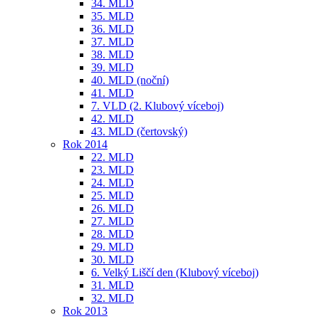
34. MLD
35. MLD
36. MLD
37. MLD
38. MLD
39. MLD
40. MLD (noční)
41. MLD
7. VLD (2. Klubový víceboj)
42. MLD
43. MLD (čertovský)
Rok 2014
22. MLD
23. MLD
24. MLD
25. MLD
26. MLD
27. MLD
28. MLD
29. MLD
30. MLD
6. Velký Liščí den (Klubový víceboj)
31. MLD
32. MLD
Rok 2013