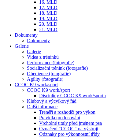
16. MLD
17. MLD
18. MLD
19. MLD
20. MLD
21. MLD
Dokumenty
Dokumenty
Galerie
Galerie
Videa z tréninků
Performance (fotografie)
Socializační trénink (fotografie)
Obedience (fotografie)
Agility (fotografie)
CCOC K9 work/sport
CCOC K9 work/sport
Disciplíny CCOC K9 work/sportu
Klubový a výcvikový řád
Další informace
Trenéři a rozhodčí pro výkon
Pravidla pro losování
Vrcholné tituly před jménem psa
Označení "CCOC" na výstroji
Odznaky pro výkonnostní třídy