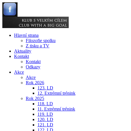
Hlavní strana
Filozofie spolku
Z tisku a TV
Aktuality
Kontakt
Kontakt
Odkazy
Akce
Akce
Rok 2026
123. LD
12. Extrémní trénink
Rok 2025
118. LD
11. Extrémní trénink
119. LD
120. LD
121. LD
122. LD