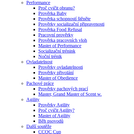
Performance
Proč cvičit obranu?
Prověrka Baby
Prověrka schopností štěněte
Prověrky socializační připravenosti
Prověrka Food Refusal
Pracovní prověrky
Prověrka pracovních vloh
Master of Performance
Socializační trénink
Noční trénik
Ovladatelnost
Prověrky ovladatelnosti
Prověrky přivolání
Master of Obedience
Pachové práce
Prověrky pachových prací
Master, Grand Master of Scent w.
Agility
Prověrky Agility
Proč cvičit Agility?
Master of Agility
Běh psovodů
Další soutěže
CCOC Cup