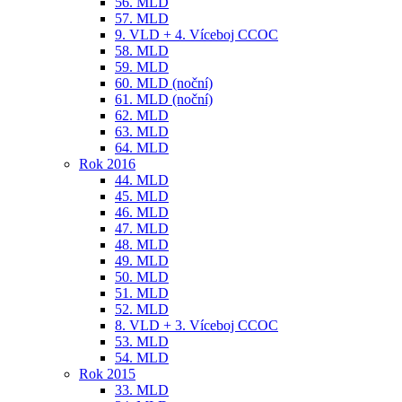
56. MLD
57. MLD
9. VLD + 4. Víceboj CCOC
58. MLD
59. MLD
60. MLD (noční)
61. MLD (noční)
62. MLD
63. MLD
64. MLD
Rok 2016
44. MLD
45. MLD
46. MLD
47. MLD
48. MLD
49. MLD
50. MLD
51. MLD
52. MLD
8. VLD + 3. Víceboj CCOC
53. MLD
54. MLD
Rok 2015
33. MLD