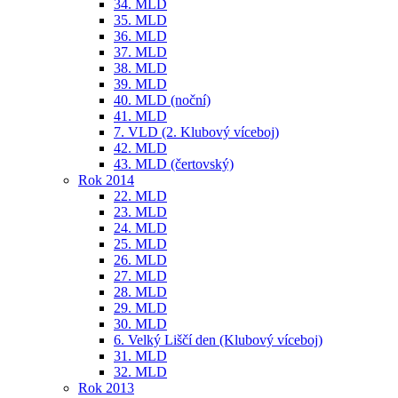
34. MLD
35. MLD
36. MLD
37. MLD
38. MLD
39. MLD
40. MLD (noční)
41. MLD
7. VLD (2. Klubový víceboj)
42. MLD
43. MLD (čertovský)
Rok 2014
22. MLD
23. MLD
24. MLD
25. MLD
26. MLD
27. MLD
28. MLD
29. MLD
30. MLD
6. Velký Liščí den (Klubový víceboj)
31. MLD
32. MLD
Rok 2013