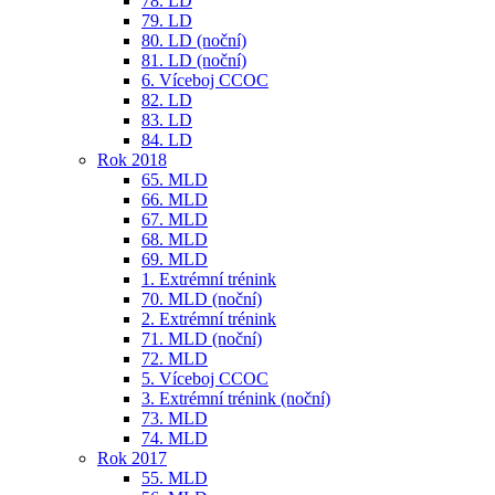
78. LD
79. LD
80. LD (noční)
81. LD (noční)
6. Víceboj CCOC
82. LD
83. LD
84. LD
Rok 2018
65. MLD
66. MLD
67. MLD
68. MLD
69. MLD
1. Extrémní trénink
70. MLD (noční)
2. Extrémní trénink
71. MLD (noční)
72. MLD
5. Víceboj CCOC
3. Extrémní trénink (noční)
73. MLD
74. MLD
Rok 2017
55. MLD