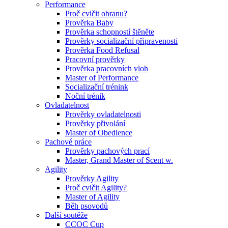
Performance
Proč cvičit obranu?
Prověrka Baby
Prověrka schopností štěněte
Prověrky socializační připravenosti
Prověrka Food Refusal
Pracovní prověrky
Prověrka pracovních vloh
Master of Performance
Socializační trénink
Noční trénik
Ovladatelnost
Prověrky ovladatelnosti
Prověrky přivolání
Master of Obedience
Pachové práce
Prověrky pachových prací
Master, Grand Master of Scent w.
Agility
Prověrky Agility
Proč cvičit Agility?
Master of Agility
Běh psovodů
Další soutěže
CCOC Cup