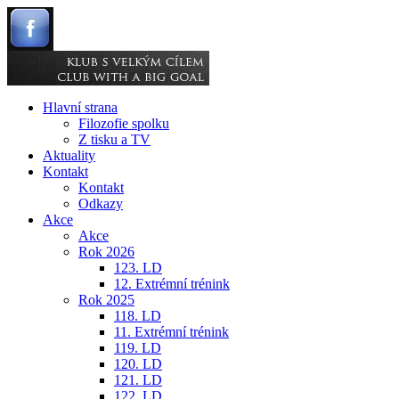
Hlavní strana
Filozofie spolku
Z tisku a TV
Aktuality
Kontakt
Kontakt
Odkazy
Akce
Akce
Rok 2026
123. LD
12. Extrémní trénink
Rok 2025
118. LD
11. Extrémní trénink
119. LD
120. LD
121. LD
122. LD