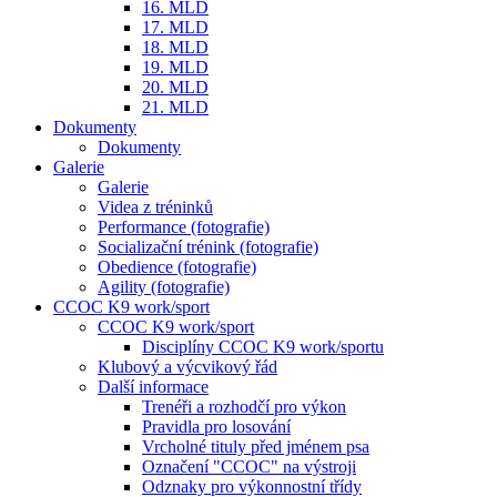
16. MLD
17. MLD
18. MLD
19. MLD
20. MLD
21. MLD
Dokumenty
Dokumenty
Galerie
Galerie
Videa z tréninků
Performance (fotografie)
Socializační trénink (fotografie)
Obedience (fotografie)
Agility (fotografie)
CCOC K9 work/sport
CCOC K9 work/sport
Disciplíny CCOC K9 work/sportu
Klubový a výcvikový řád
Další informace
Trenéři a rozhodčí pro výkon
Pravidla pro losování
Vrcholné tituly před jménem psa
Označení "CCOC" na výstroji
Odznaky pro výkonnostní třídy