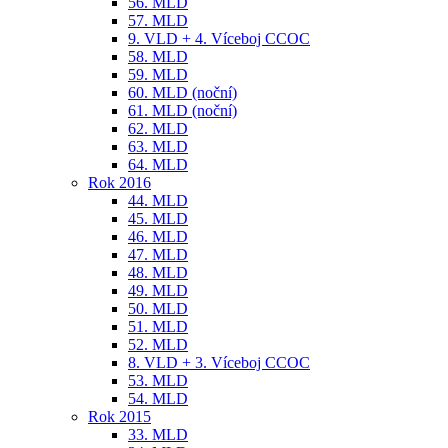
56. MLD
57. MLD
9. VLD + 4. Víceboj CCOC
58. MLD
59. MLD
60. MLD (noční)
61. MLD (noční)
62. MLD
63. MLD
64. MLD
Rok 2016
44. MLD
45. MLD
46. MLD
47. MLD
48. MLD
49. MLD
50. MLD
51. MLD
52. MLD
8. VLD + 3. Víceboj CCOC
53. MLD
54. MLD
Rok 2015
33. MLD