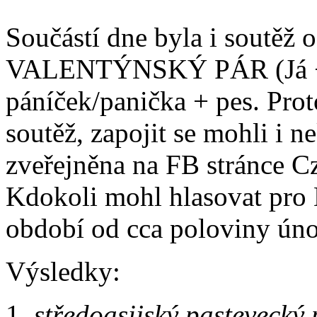
Součástí dne byla i soutěž 
VALENTÝNSKÝ PÁR (Já + mů
páníček/panička + pes. Prot
soutěž, zapojit se mohli i n
zveřejněna na FB stránce 
Kdokoli mohl hlasovat p
období od cca poloviny úno
Výsledky:
1.
středoasijský pastevecký 