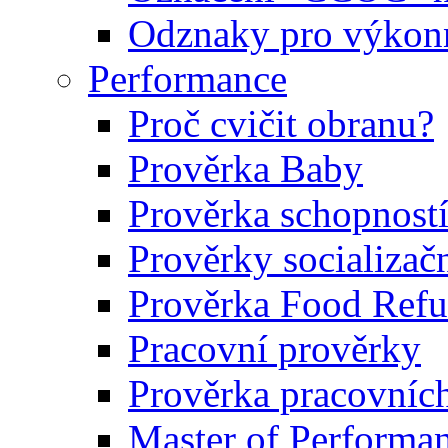
Odznaky pro výkonn
Performance
Proč cvičit obranu?
Prověrka Baby
Prověrka schopností
Prověrky socializačn
Prověrka Food Refu
Pracovní prověrky
Prověrka pracovníc
Master of Performa