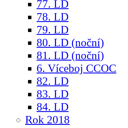
77. LD
78. LD
79. LD
80. LD (noční)
81. LD (noční)
6. Víceboj CCOC
82. LD
83. LD
84. LD
Rok 2018