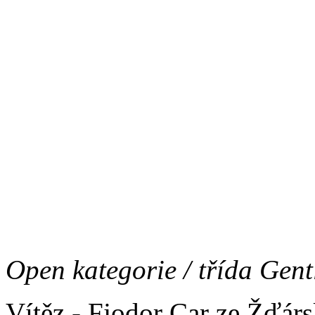
Junior kategorie:
Vítěz - Cumbia del Morlac
2. - Bruno Grizzly bear (C
3. -
Open kategorie / třída Gen
Vítěz - Fjodor Car ze Žďárs