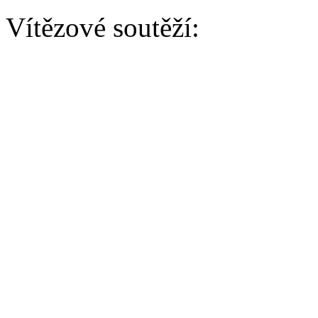
Vítězové soutěží:
AGILITY
Baby kategorie:
Vítěz - Adelle Ku-Ma-Ku 
2. - Zlatko Lištička (CCOC
3. - Yorica Lištička (CCOC