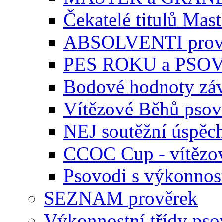
Čekatelé titulů Mast
ABSOLVENTI prov
PES ROKU a PSO
Bodové hodnoty zá
Vítězové Běhů pso
NEJ soutěžní úspěc
CCOC Cup - vítězo
Psovodi s výkonnos
SEZNAM prověrek
Výkonnostní třídy ps