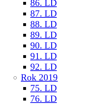
86. LD
87. LD
88. LD
89. LD
90. LD
91. LD
92. LD
Rok 2019
75. LD
76. LD