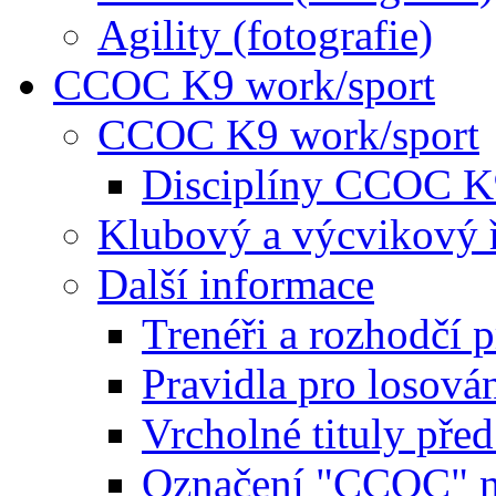
Agility (fotografie)
CCOC K9 work/sport
CCOC K9 work/sport
Disciplíny CCOC K
Klubový a výcvikový 
Další informace
Trenéři a rozhodčí 
Pravidla pro losová
Vrcholné tituly pře
Označení "CCOC" na