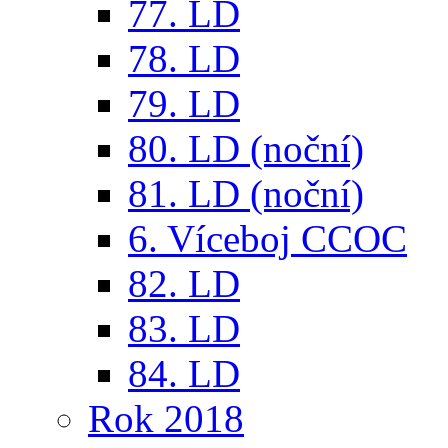
77. LD
78. LD
79. LD
80. LD (noční)
81. LD (noční)
6. Víceboj CCOC
82. LD
83. LD
84. LD
Rok 2018