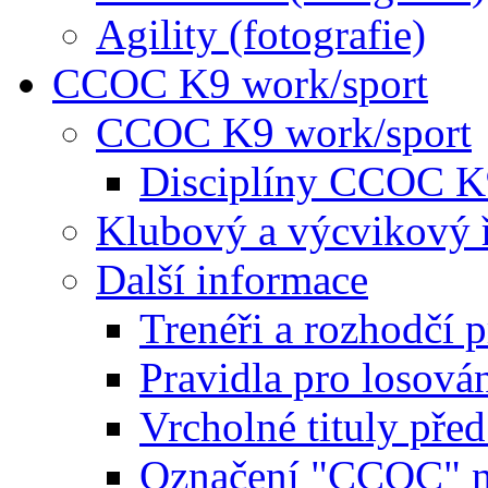
Agility (fotografie)
CCOC K9 work/sport
CCOC K9 work/sport
Disciplíny CCOC K
Klubový a výcvikový 
Další informace
Trenéři a rozhodčí 
Pravidla pro losová
Vrcholné tituly pře
Označení "CCOC" na