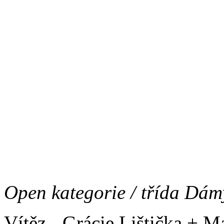
Vítěz - Dexter (čas 14, 6 s,
Junior kategorie:
Vítěz - Fjodor Car ze Žďársk
překážky)
Open kategorie / třída Dám
Vítěz - Grácie Lištička + M