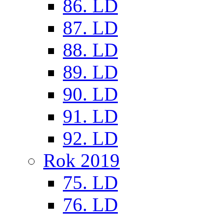
86. LD
87. LD
88. LD
89. LD
90. LD
91. LD
92. LD
Rok 2019
75. LD
76. LD