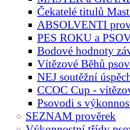
Čekatelé titulů Mast
ABSOLVENTI prov
PES ROKU a PSO
Bodové hodnoty zá
Vítězové Běhů pso
NEJ soutěžní úspěc
CCOC Cup - vítězo
Psovodi s výkonnos
SEZNAM prověrek
Výkonnostní třídy ps