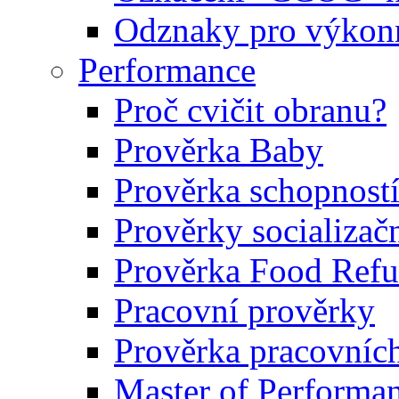
Odznaky pro výkonn
Performance
Proč cvičit obranu?
Prověrka Baby
Prověrka schopností
Prověrky socializačn
Prověrka Food Refu
Pracovní prověrky
Prověrka pracovníc
Master of Performa