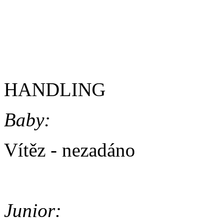
B + Z: 10,37 s
HANDLING
Baby:
Vítěz - nezadáno
Junior: