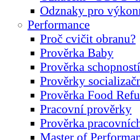
Odznaky pro výkonn
Performance
Proč cvičit obranu?
Prověrka Baby
Prověrka schopností
Prověrky socializačn
Prověrka Food Refu
Pracovní prověrky
Prověrka pracovníc
Master of Performa