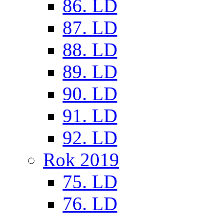
86. LD
87. LD
88. LD
89. LD
90. LD
91. LD
92. LD
Rok 2019
75. LD
76. LD