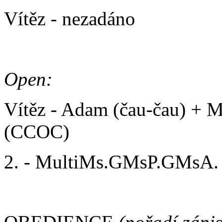
Vítěz - nezadáno
Open:
Vítěz - Adam (čau-čau) + 
(CCOC)
2. - MultiMs.GMsP.GMsA. 