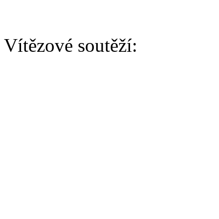
Vítězové soutěží:
AGILITY/ BĚH
Baby:
Vítěz - Wayward Lištička 
Junior: