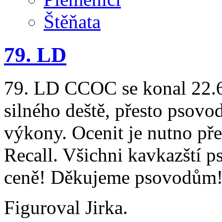
Štěňata
79. LD
79. LD CCOC se konal 22.6.
silného deště, přesto psovo
výkony. Ocenit je nutno př
Recall. Všichni kavkazští psi
ceně! Děkujeme psovodům
Figuroval Jirka.