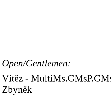
Vítěz - MsA.cMsP. Typhoo
2. - Vulkaan Lištička (CCO
3. - Vedette Lištička (CCO
Open/Gentlemen:
Vítěz - MultiMs.GMsP.GMs
Zbyněk