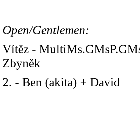
AGILITY/ PŘEKÁŽKOV
Open/Gentlemen:
Vítěz - MultiMs.GMsP.GMs
Zbyněk
2. - Ben (akita) + David
ŠAMPIONÁT V BĚHU 2019 
Gentlemen: