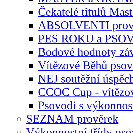
Čekatelé titulů Mast
ABSOLVENTI prov
PES ROKU a PSO
Bodové hodnoty zá
Vítězové Běhů pso
NEJ soutěžní úspěc
CCOC Cup - vítězo
Psovodi s výkonnos
SEZNAM prověrek
Výkonnostní třídy ps