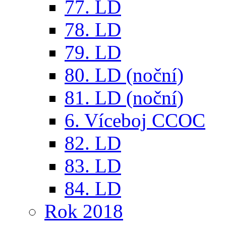
77. LD
78. LD
79. LD
80. LD (noční)
81. LD (noční)
6. Víceboj CCOC
82. LD
83. LD
84. LD
Rok 2018