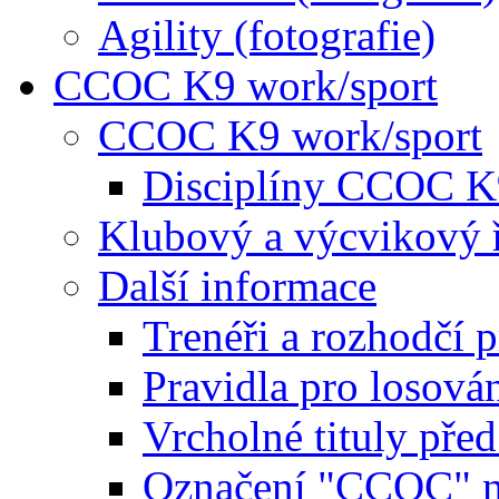
Agility (fotografie)
CCOC K9 work/sport
CCOC K9 work/sport
Disciplíny CCOC K
Klubový a výcvikový 
Další informace
Trenéři a rozhodčí 
Pravidla pro losová
Vrcholné tituly pře
Označení "CCOC" na