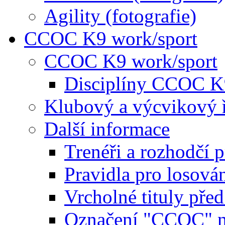
Agility (fotografie)
CCOC K9 work/sport
CCOC K9 work/sport
Disciplíny CCOC K
Klubový a výcvikový 
Další informace
Trenéři a rozhodčí 
Pravidla pro losová
Vrcholné tituly pře
Označení "CCOC" na