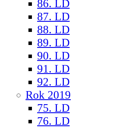
86. LD
87. LD
88. LD
89. LD
90. LD
91. LD
92. LD
Rok 2019
75. LD
76. LD