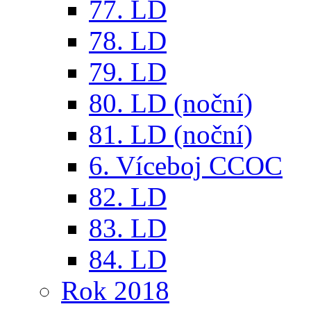
77. LD
78. LD
79. LD
80. LD (noční)
81. LD (noční)
6. Víceboj CCOC
82. LD
83. LD
84. LD
Rok 2018