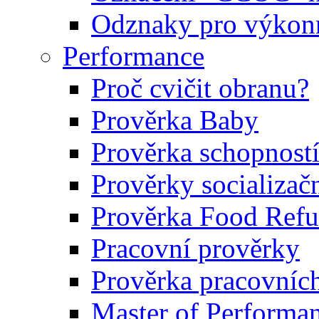
Odznaky pro výkonn
Performance
Proč cvičit obranu?
Prověrka Baby
Prověrka schopností
Prověrky socializačn
Prověrka Food Refu
Pracovní prověrky
Prověrka pracovníc
Master of Performa