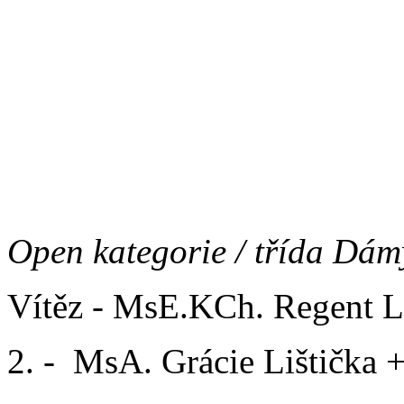
Vítěz - Safír Lištička
2. - Bruno Grizzly Bear
3. - Sharon Lištička
Open kategorie / třída Dám
Vítěz - MsE.KCh. Regent L
2. - MsA. Grácie Lištička