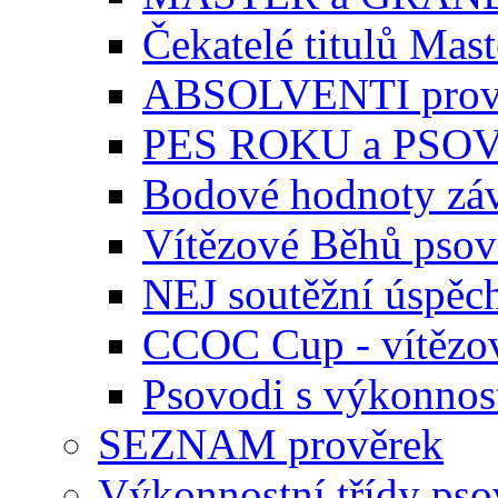
Čekatelé titulů Mast
ABSOLVENTI prov
PES ROKU a PSO
Bodové hodnoty zá
Vítězové Běhů pso
NEJ soutěžní úspěc
CCOC Cup - vítězo
Psovodi s výkonnos
SEZNAM prověrek
Výkonnostní třídy ps