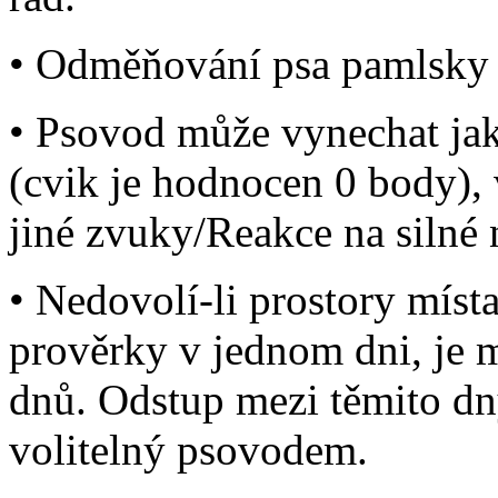
• Odměňování psa pamlsky 
• Psovod může vynechat jak
(cvik je hodnocen 0 body),
jiné zvuky/Reakce na silné 
• Nedovolí-li prostory míst
prověrky v jednom dni, je 
dnů. Odstup mezi těmito dny
volitelný psovodem.