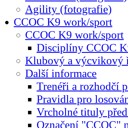
Agility (fotografie)
CCOC K9 work/sport
CCOC K9 work/sport
Disciplíny CCOC K
Klubový a výcvikový 
Další informace
Trenéři a rozhodčí 
Pravidla pro losová
Vrcholné tituly pře
Označení "CCOC" na