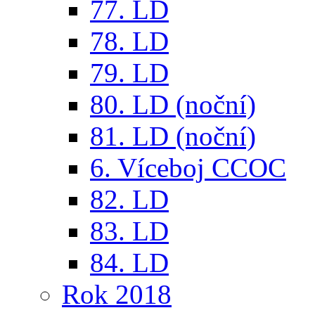
77. LD
78. LD
79. LD
80. LD (noční)
81. LD (noční)
6. Víceboj CCOC
82. LD
83. LD
84. LD
Rok 2018