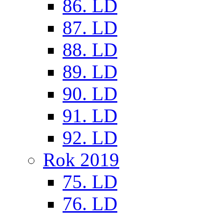
86. LD
87. LD
88. LD
89. LD
90. LD
91. LD
92. LD
Rok 2019
75. LD
76. LD