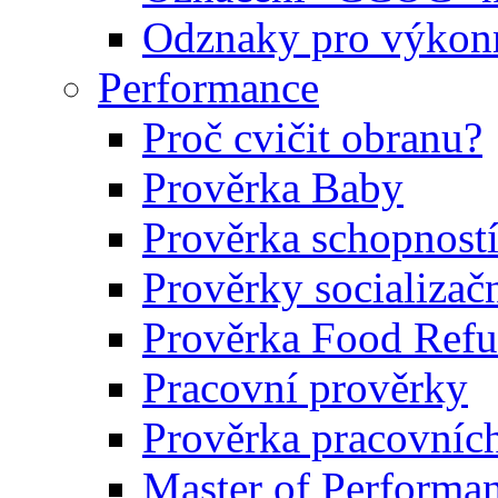
Odznaky pro výkonn
Performance
Proč cvičit obranu?
Prověrka Baby
Prověrka schopností
Prověrky socializačn
Prověrka Food Refu
Pracovní prověrky
Prověrka pracovníc
Master of Performa