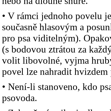
nebo na dlouhé šňůře.
• V rámci jednoho povelu j
současně hlasovým a posun
pro psa viditelným). Opako
(s bodovou ztrátou za každ
volit libovolné, vyjma hru
povel lze nahradit hvizdem 
• Není-li stanoveno, kdo ps
psovoda.