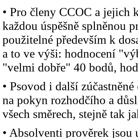
• Pro členy CCOC a jejich k
každou úspěšně splněnou pr
použitelné především k dosa
a to ve výši: hodnocení "v
"velmi dobře" 40 bodů, hod
• Psovod i další zúčastněn
na pokyn rozhodčího a důsl
všech směrech, stejně tak j
• Absolventi prověrek jsou