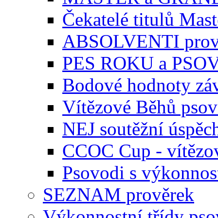
Čekatelé titulů Mast
ABSOLVENTI prov
PES ROKU a PSO
Bodové hodnoty zá
Vítězové Běhů pso
NEJ soutěžní úspěc
CCOC Cup - vítězo
Psovodi s výkonnos
SEZNAM prověrek
Výkonnostní třídy ps