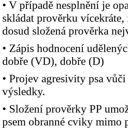
• V případě nesplnění je o
skládat prověrku vícekráte, 
dosud složená prověrka nejv
• Zápis hodnocení udělenýc
dobře (VD), dobře (D)
• Projev agresivity psa vůč
výsledky.
• Složení prověrky PP umož
psem obranné cviky mimo p