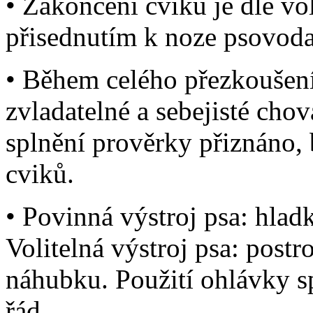
• Zakončení cviku je dle vo
přisednutím k noze psovoda
• Během celého přezkoušen
zvladatelné a sebejisté ch
splnění prověrky přiznáno, 
cviků.
• Povinná výstroj psa: hlad
Volitelná výstroj psa: postr
náhubku. Použití ohlávky s
řád.