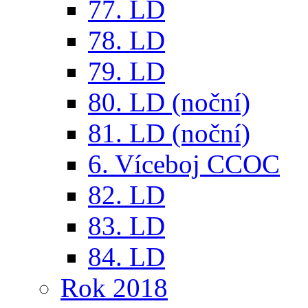
77. LD
78. LD
79. LD
80. LD (noční)
81. LD (noční)
6. Víceboj CCOC
82. LD
83. LD
84. LD
Rok 2018