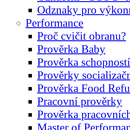
Odznaky pro výkonn
Performance
Proč cvičit obranu?
Prověrka Baby
Prověrka schopností
Prověrky socializačn
Prověrka Food Refu
Pracovní prověrky
Prověrka pracovníc
Master of Performa