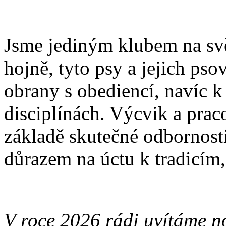
Jsme jediným klubem na svět
hojně, tyto psy a jejich ps
obrany s obediencí, navíc k
disciplínách. Výcvik a prac
základě skutečné odbornosti
důrazem na úctu k tradicím,
V roce 2026 rádi uvítáme no