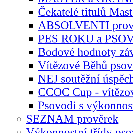
Čekatelé titulů Mast
ABSOLVENTI prov
PES ROKU a PSO
Bodové hodnoty zá
Vítězové Běhů pso
NEJ soutěžní úspěc
CCOC Cup - vítězo
Psovodi s výkonnos
SEZNAM prověrek
Výkonnostní třídy ps