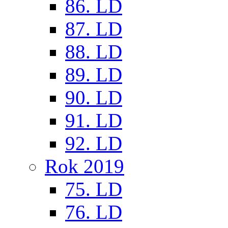
86. LD
87. LD
88. LD
89. LD
90. LD
91. LD
92. LD
Rok 2019
75. LD
76. LD