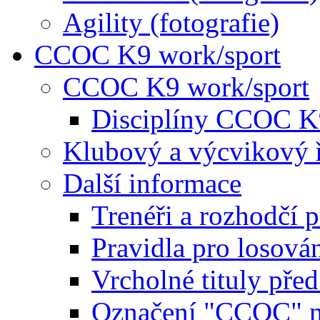
Agility (fotografie)
CCOC K9 work/sport
CCOC K9 work/sport
Disciplíny CCOC K
Klubový a výcvikový 
Další informace
Trenéři a rozhodčí 
Pravidla pro losová
Vrcholné tituly pře
Označení "CCOC" na