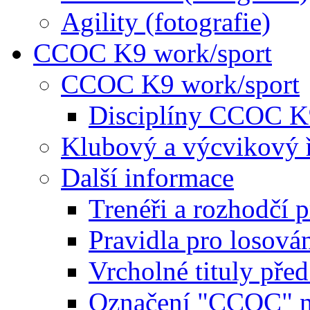
Agility (fotografie)
CCOC K9 work/sport
CCOC K9 work/sport
Disciplíny CCOC K
Klubový a výcvikový 
Další informace
Trenéři a rozhodčí 
Pravidla pro losová
Vrcholné tituly pře
Označení "CCOC" na