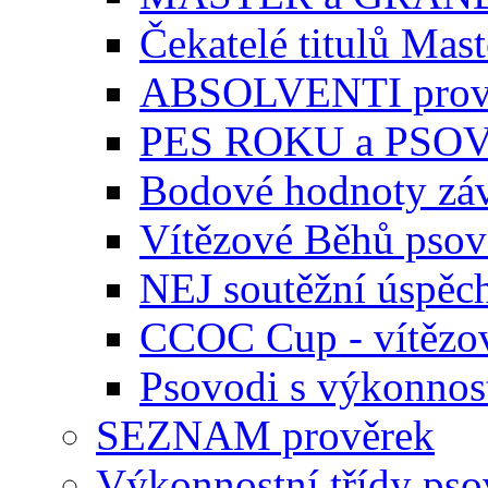
Čekatelé titulů Mast
ABSOLVENTI prov
PES ROKU a PSO
Bodové hodnoty zá
Vítězové Běhů pso
NEJ soutěžní úspěc
CCOC Cup - vítězo
Psovodi s výkonnos
SEZNAM prověrek
Výkonnostní třídy ps