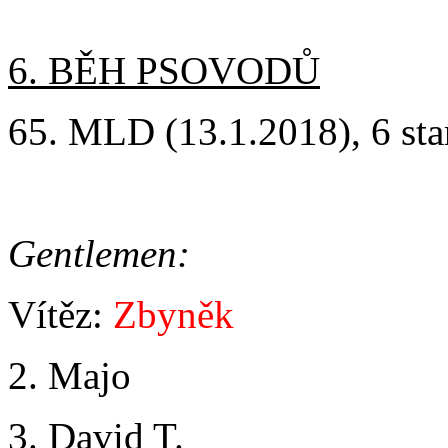
6. BĚH PSOVODŮ
65. MLD (13.1.2018), 6 star
Gentlemen:
Vítěz:
Zbyněk
2. Majo
3. David T.