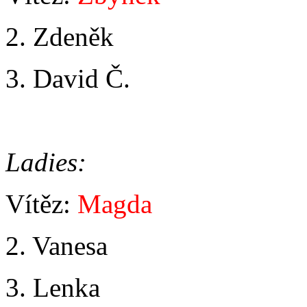
2. Zdeněk
3. David Č.
Ladies:
Vítěz:
Magda
2. Vanesa
3. Lenka