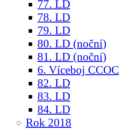
77. LD
78. LD
79. LD
80. LD (noční)
81. LD (noční)
6. Víceboj CCOC
82. LD
83. LD
84. LD
Rok 2018