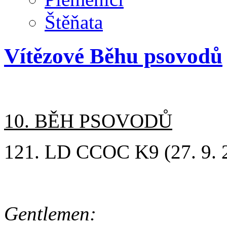
Štěňata
Vítězové Běhu psovodů
10. BĚH PSOVODŮ
121. LD CCOC K9 (27. 9. 20
Gentlemen: