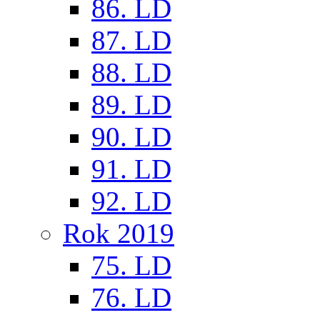
86. LD
87. LD
88. LD
89. LD
90. LD
91. LD
92. LD
Rok 2019
75. LD
76. LD