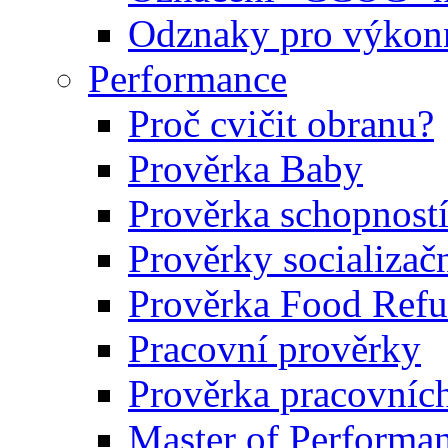
Odznaky pro výkonn
Performance
Proč cvičit obranu?
Prověrka Baby
Prověrka schopností
Prověrky socializačn
Prověrka Food Refu
Pracovní prověrky
Prověrka pracovníc
Master of Performa