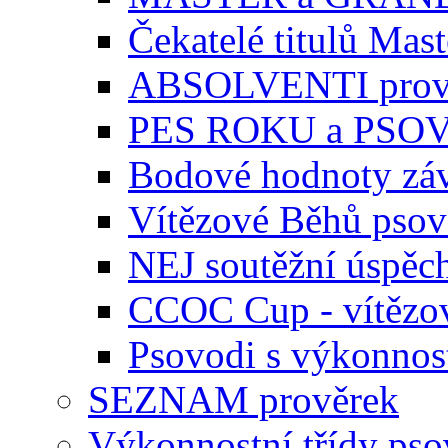
Čekatelé titulů Mast
ABSOLVENTI prov
PES ROKU a PSO
Bodové hodnoty zá
Vítězové Běhů pso
NEJ soutěžní úspěc
CCOC Cup - vítězo
Psovodi s výkonnos
SEZNAM prověrek
Výkonnostní třídy ps