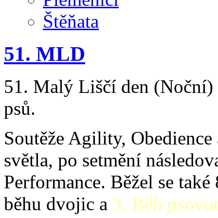
Štěňata
51. MLD
51. Malý Liščí den (Noční) 
psů.
Soutěže Agility, Obedience
světla, po setmění následov
Performance. Běžel se také
běhu dvojic a
3. Běh psovo