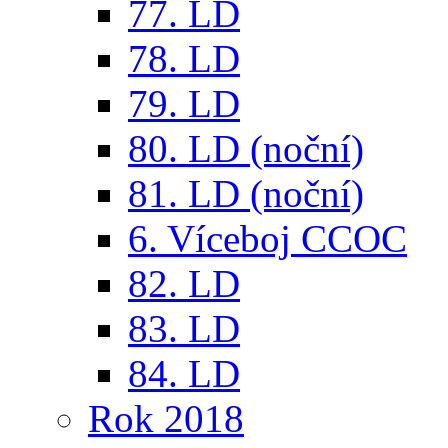
77. LD
78. LD
79. LD
80. LD (noční)
81. LD (noční)
6. Víceboj CCOC
82. LD
83. LD
84. LD
Rok 2018