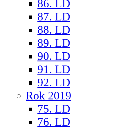
86. LD
87. LD
88. LD
89. LD
90. LD
91. LD
92. LD
Rok 2019
75. LD
76. LD