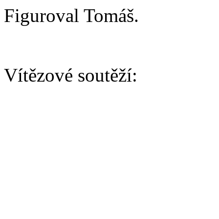
Figuroval Tomáš.
Vítězové soutěží:
AGILITY/ BĚH
Baby kategorie:
Vítěz - Cipísek Cáfa Grizz
2. - Kommissar Lištička (