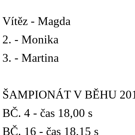
Ladies (7 závodnic):
Vítěz - Magda
2. - Monika
3. - Martina
ŠAMPIONÁT V BĚHU 2016 
BČ. 4 - čas 18,00 s
BČ. 16 - čas 18,15 s