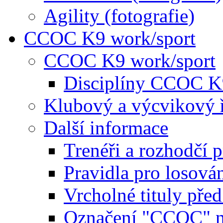
Agility (fotografie)
CCOC K9 work/sport
CCOC K9 work/sport
Disciplíny CCOC K
Klubový a výcvikový 
Další informace
Trenéři a rozhodčí 
Pravidla pro losová
Vrcholné tituly pře
Označení "CCOC" na