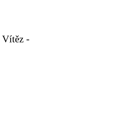
AGILITY/ PŘEKÁŽKOV
Open kategorie / třída Ladi
Vítěz -
Alma Grizzly bear 
2. - Sharon Lištička (CCO
3. - MultiMs.GMsA. Grácie
3. BĚH PSOVODŮ