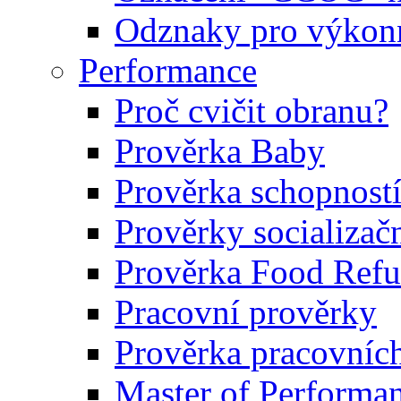
Odznaky pro výkonn
Performance
Proč cvičit obranu?
Prověrka Baby
Prověrka schopností
Prověrky socializačn
Prověrka Food Refu
Pracovní prověrky
Prověrka pracovníc
Master of Performa