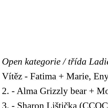
Junior kategorie:
Vítěz - Baltazar Lištička 
Open kategorie / třída Ladi
Vítěz - Fatima + Marie, En
2. - Alma Grizzly bear + M
3. - Sharon Lištička (CCO