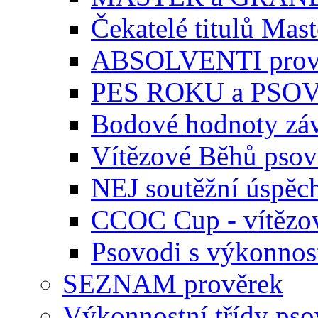
Čekatelé titulů Mast
ABSOLVENTI prov
PES ROKU a PSO
Bodové hodnoty zá
Vítězové Běhů pso
NEJ soutěžní úspěc
CCOC Cup - vítězo
Psovodi s výkonnos
SEZNAM prověrek
Výkonnostní třídy ps