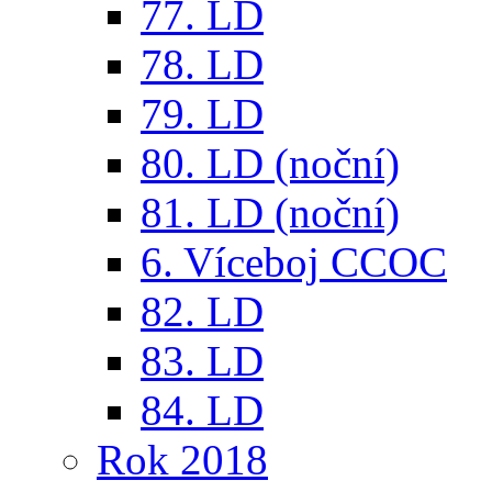
77. LD
78. LD
79. LD
80. LD (noční)
81. LD (noční)
6. Víceboj CCOC
82. LD
83. LD
84. LD
Rok 2018