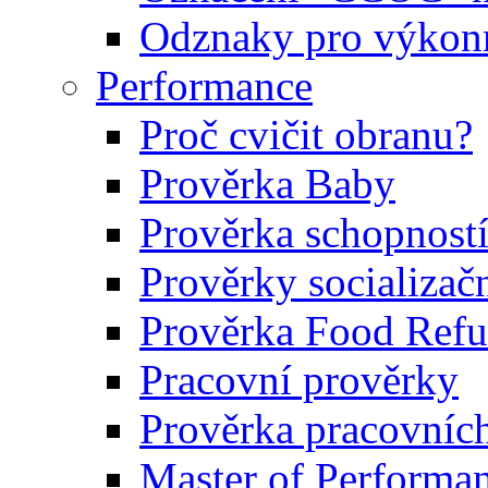
Odznaky pro výkonn
Performance
Proč cvičit obranu?
Prověrka Baby
Prověrka schopností
Prověrky socializačn
Prověrka Food Refu
Pracovní prověrky
Prověrka pracovníc
Master of Performa