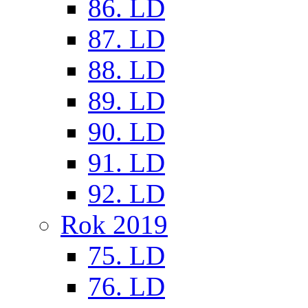
86. LD
87. LD
88. LD
89. LD
90. LD
91. LD
92. LD
Rok 2019
75. LD
76. LD