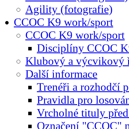
Agility (fotografie)
CCOC K9 work/sport
CCOC K9 work/sport
Disciplíny CCOC K
Klubový a výcvikový 
Další informace
Trenéři a rozhodčí 
Pravidla pro losová
Vrcholné tituly pře
Označení "CCOC" na