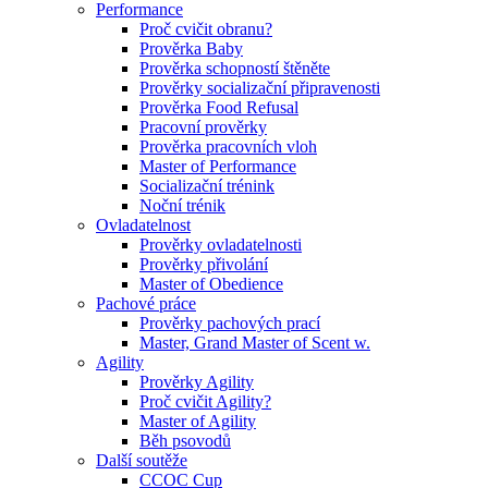
Performance
Proč cvičit obranu?
Prověrka Baby
Prověrka schopností štěněte
Prověrky socializační připravenosti
Prověrka Food Refusal
Pracovní prověrky
Prověrka pracovních vloh
Master of Performance
Socializační trénink
Noční trénik
Ovladatelnost
Prověrky ovladatelnosti
Prověrky přivolání
Master of Obedience
Pachové práce
Prověrky pachových prací
Master, Grand Master of Scent w.
Agility
Prověrky Agility
Proč cvičit Agility?
Master of Agility
Běh psovodů
Další soutěže
CCOC Cup