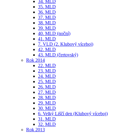
34. MLD
35. MLD
36. MLD
37. MLD
38. MLD
39. MLD
40. MLD (noční)
41. MLD
7. VLD (2. Klubový víceboj)
42. MLD
43. MLD (čertovský)
Rok 2014
22. MLD
23. MLD
24. MLD
25. MLD
26. MLD
27. MLD
28. MLD
29. MLD
30. MLD
6. Velký Liščí den (Klubový víceboj)
31. MLD
32. MLD
Rok 2013