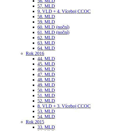
56. MLD
57. MLD
9. VLD + 4. Víceboj CCOC
58. MLD
59. MLD
60. MLD (noční)
61. MLD (noční)
62. MLD
63. MLD
64. MLD
Rok 2016
44. MLD
45. MLD
46. MLD
47. MLD
48. MLD
49. MLD
50. MLD
51. MLD
52. MLD
8. VLD + 3. Víceboj CCOC
53. MLD
54. MLD
Rok 2015
33. MLD