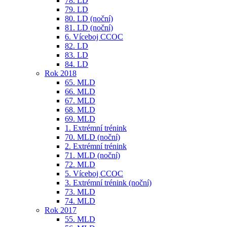
78. LD
79. LD
80. LD (noční)
81. LD (noční)
6. Víceboj CCOC
82. LD
83. LD
84. LD
Rok 2018
65. MLD
66. MLD
67. MLD
68. MLD
69. MLD
1. Extrémní trénink
70. MLD (noční)
2. Extrémní trénink
71. MLD (noční)
72. MLD
5. Víceboj CCOC
3. Extrémní trénink (noční)
73. MLD
74. MLD
Rok 2017
55. MLD