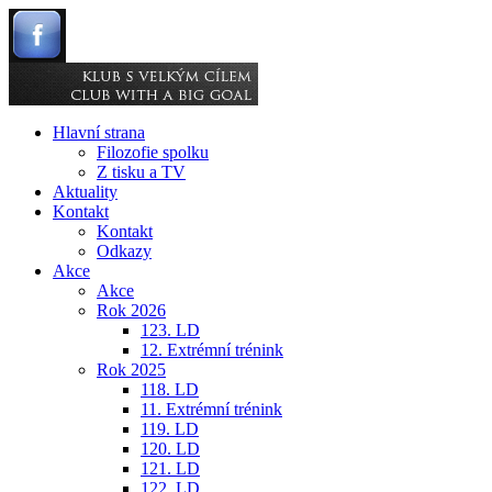
Hlavní strana
Filozofie spolku
Z tisku a TV
Aktuality
Kontakt
Kontakt
Odkazy
Akce
Akce
Rok 2026
123. LD
12. Extrémní trénink
Rok 2025
118. LD
11. Extrémní trénink
119. LD
120. LD
121. LD
122. LD