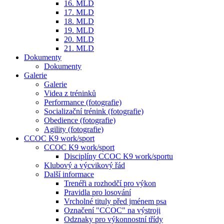
16. MLD
17. MLD
18. MLD
19. MLD
20. MLD
21. MLD
Dokumenty
Dokumenty
Galerie
Galerie
Videa z tréninků
Performance (fotografie)
Socializační trénink (fotografie)
Obedience (fotografie)
Agility (fotografie)
CCOC K9 work/sport
CCOC K9 work/sport
Disciplíny CCOC K9 work/sportu
Klubový a výcvikový řád
Další informace
Trenéři a rozhodčí pro výkon
Pravidla pro losování
Vrcholné tituly před jménem psa
Označení "CCOC" na výstroji
Odznaky pro výkonnostní třídy